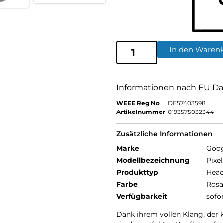
In den Waren
Informationen nach EU Da
WEEE Reg No
DE57403598
Artikelnummer
0193575032344
Zusätzliche Informationen
Marke
Goog
Modellbezeichnung
Pixe
Produkttyp
Head
Farbe
Rosa
Verfügbarkeit
sofo
Dank ihrem vollen Klang, der k