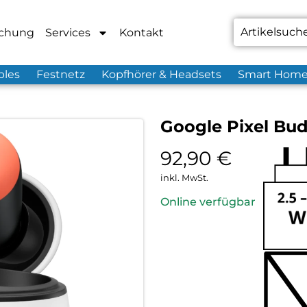
chung
Services
Kontakt
bles
Festnetz
Kopfhörer & Headsets
Smart Hom
Google Pixel Bud
92,90
€
inkl. MwSt.
Online verfügbar