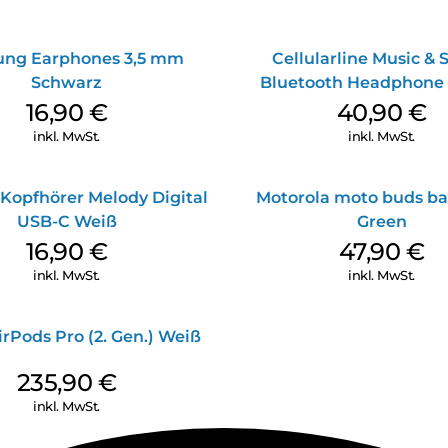
ng Earphones 3,5 mm
Cellularline Music &
Schwarz
Bluetooth Headphone 
Purple
16,90
€
40,90
€
inkl. MwSt.
inkl. MwSt.
Kopfhörer Melody Digital
Motorola moto buds ba
USB-C Weiß
Green
16,90
€
47,90
€
inkl. MwSt.
inkl. MwSt.
rPods Pro (2. Gen.) Weiß
235,90
€
inkl. MwSt.