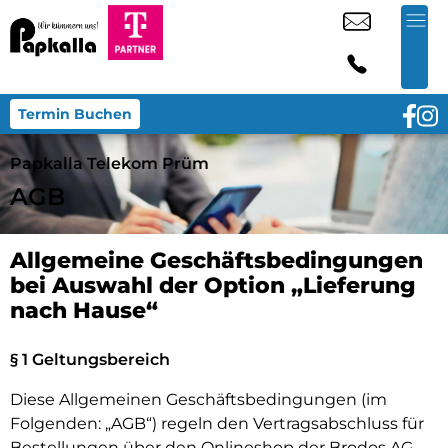
Termin Buchen
Papkalla Telekom Prüm
AGB
Allgemeine Geschäftsbedingungen
bei Auswahl der Option
„
Lieferung
nach Hause
“
§ 1 Geltungsbereich
Diese Allgemeinen Geschäftsbedingungen (im
Folgenden:
„
AGB
“
) regeln den Vertragsabschluss für
Bestellungen über den Onlineshop der Brodos AG