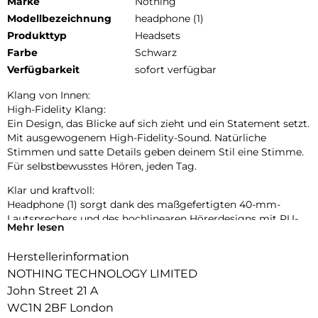
Marke
Nothing
Modellbezeichnung
headphone (1)
Produkttyp
Headsets
Farbe
Schwarz
Verfügbarkeit
sofort verfügbar
Klang von Innen:
High-Fidelity Klang:
Ein Design, das Blicke auf sich zieht und ein Statement setzt.
Mit ausgewogenem High-Fidelity-Sound. Natürliche
Stimmen und satte Details geben deinem Stil eine Stimme.
Für selbstbewusstes Hören, jeden Tag.
Klar und kraftvoll:
Headphone (1) sorgt dank des maßgefertigten 40-mm-
Lautsprechers und des hochlinearen Hörerdesigns mit PU-
Mehr lesen
Membran für eine effiziente Klangübertragung und tiefen,
satten Bass.
Herstellerinformation
Das PU-Polstermaterial ist effektiver als herkömmliche
NOTHING TECHNOLOGY LIMITED
Materialien wie PET und sorgt für tiefere, sattere Töne im
John Street 21 A
unteren Frequenzbereich. Mit einer Breite von 8,9 mm
WC1N 2BF London
übertrifft es Industrie-Standards, minimiert Verzerrungen