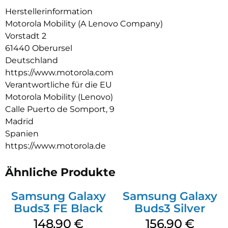
Sprachanrufe. Und mit der Moto Buds-App kannst du dein
Herstellerinformation
Hörerlebnis ganz einfach personalisieren und steuern. All das
Motorola Mobility (A Lenovo Company)
und dazu noch jede Menge Spielzeit, Schnellladen und ein
Vorstadt 2
wasserabweisendes Design. Fühle, wie der Beat zum Leben
61440 Oberursel
erwacht mit moto buds bass.
Deutschland
https://www.motorola.com
Verantwortliche für die EU
Motorola Mobility (Lenovo)
Calle Puerto de Somport, 9
Madrid
Spanien
https://www.motorola.de
Ähnliche Produkte
Samsung Galaxy
Samsung Galaxy
Buds3 FE Black
Buds3 Silver
148,90
€
156,90
€