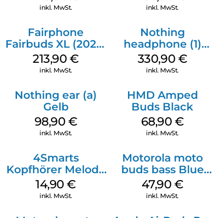
inkl. MwSt.
inkl. MwSt.
Fairphone
Nothing
Fairbuds XL (2025)
headphone (1)
Forest Green
Schwarz
213,90
€
330,90
€
inkl. MwSt.
inkl. MwSt.
Nothing ear (a)
HMD Amped
Gelb
Buds Black
98,90
€
68,90
€
inkl. MwSt.
inkl. MwSt.
4Smarts
Motorola moto
Kopfhörer Melody
buds bass Blue
Digital USB-C
Jewel
14,90
€
47,90
€
Weiß
inkl. MwSt.
inkl. MwSt.