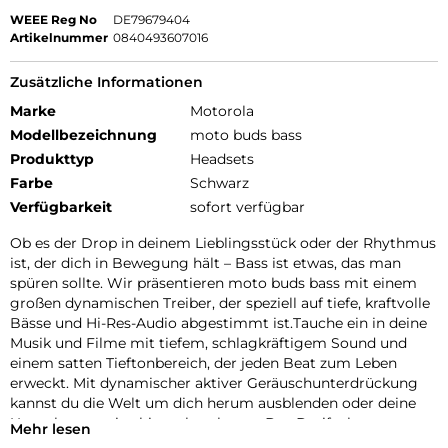
WEEE Reg No
DE79679404
Artikelnummer
0840493607016
Zusätzliche Informationen
Marke
Motorola
Modellbezeichnung
moto buds bass
Produkttyp
Headsets
Farbe
Schwarz
Verfügbarkeit
sofort verfügbar
Ob es der Drop in deinem Lieblingsstück oder der Rhythmus
ist, der dich in Bewegung hält – Bass ist etwas, das man
spüren sollte. Wir präsentieren moto buds bass mit einem
großen dynamischen Treiber, der speziell auf tiefe, kraftvolle
Bässe und Hi-Res-Audio abgestimmt ist.Tauche ein in deine
Musik und Filme mit tiefem, schlagkräftigem Sound und
einem satten Tieftonbereich, der jeden Beat zum Leben
erweckt. Mit dynamischer aktiver Geräuschunterdrückung
kannst du die Welt um dich herum ausblenden oder deine
Umgebung weiterhin wahrnehmen. Das Dreifach-
Mehr lesen
Mikrofonsystem an jedem Earbud sorgt für klare