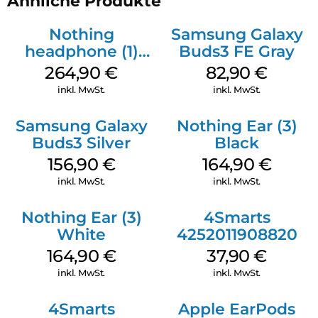
Ähnliche Produkte
und Joystick für eine sichere Bedienung, anpassbare
Sensorflächen, Kopfhörer ist faltbar, Schnellladefunktion,
Nothing
Samsung Galaxy
Automatisches Pausieren der Wiedergabe bei Abnahme des
headphone (1)
Buds3 FE Gray
Kopfhörers, Aktiv- und Passiv-Modus über Kabel
Weiß
264,90
€
82,90
€
Leichter, stabiler Korpus, große, belüftete, tauschbare
Ohrpolster aus Memoryschaum mit geringem Auflagedruck,
inkl. MwSt.
inkl. MwSt.
geeignet für lange Hörsessions und Brillenträger
Samsung Galaxy
Nothing Ear (3)
Buds3 Silver
Black
156,90
€
164,90
€
inkl. MwSt.
inkl. MwSt.
Nothing Ear (3)
4Smarts
White
4252011908820
164,90
€
37,90
€
inkl. MwSt.
inkl. MwSt.
4Smarts
Apple EarPods