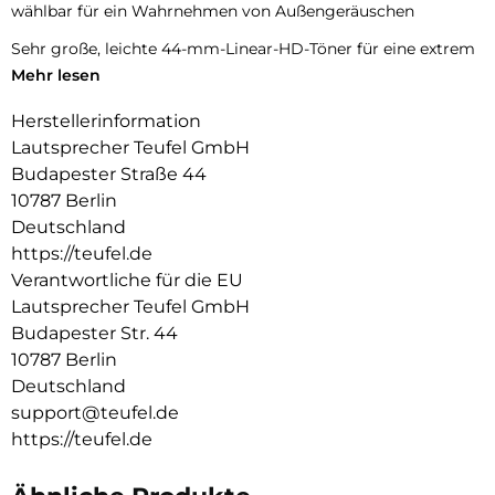
wählbar für ein Wahrnehmen von Außengeräuschen
Sehr große, leichte 44-mm-Linear-HD-Töner für eine extrem
ausgewogene Klangdarstellung mit detaillierten Höhen und
Mehr lesen
trockenem Tiefbass, geeignet für High Resolution Audio,
einschaltbares Dynamore Headphones für ein
Herstellerinformation
Stereopanorama wie bei echten Lautsprechern
Lautsprecher Teufel GmbH
Budapester Straße 44
Bluetooth 5.1 mit Qualcomm aptX Adaptive und AAC für HD-
Musikstreaming von Spotify, YouTube, Apple Music und Co.,
10787 Berlin
Videoton wird lippensynchron übertragen, 30 m Reichweite
Deutschland
https://teufel.de
Perfekte Telefonate dank Mikrofone mit speziellem
Algorithmus geeignet auch für MS Teams, Zoom, Google
Verantwortliche für die EU
Meet, Facetime, Google und Siri, Laufzeiten von über 56
Lautsprecher Teufel GmbH
Stunden ohne ANC, über 44 Stunden mit ANC
Budapester Str. 44
10787 Berlin
Mimi Sound Personalisierung für einen Ausgleich von
Hörverlusten, ShareMe-Funktion: zwei REAL BLUE PRO
Deutschland
kabellos mit einem Smartphone verbinden, Multipoint-
support@teufel.de
Funktion: Smartphone und Laptop mit einem Kopfhörer
https://teufel.de
verbinden
Teufel Headphones App für weitere Einstellungen, Buttons