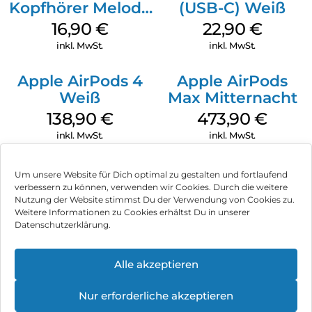
Kopfhörer Melody
(USB-C) Weiß
Digital USB-C
16,90
€
22,90
€
Weiß
inkl. MwSt.
inkl. MwSt.
Apple AirPods 4
Apple AirPods
Weiß
Max Mitternacht
138,90
€
473,90
€
inkl. MwSt.
inkl. MwSt.
Um unsere Website für Dich optimal zu gestalten und fortlaufend
verbessern zu können, verwenden wir Cookies. Durch die weitere
Nutzung der Website stimmst Du der Verwendung von Cookies zu.
Impressum
Weitere Informationen zu Cookies erhältst Du in unserer
Datenschutzerklärung.
AGB
Datenschutz
Alle akzeptieren
Können wir Dir behilflich sein?
Vertrag widerrufen
Nur erforderliche akzeptieren