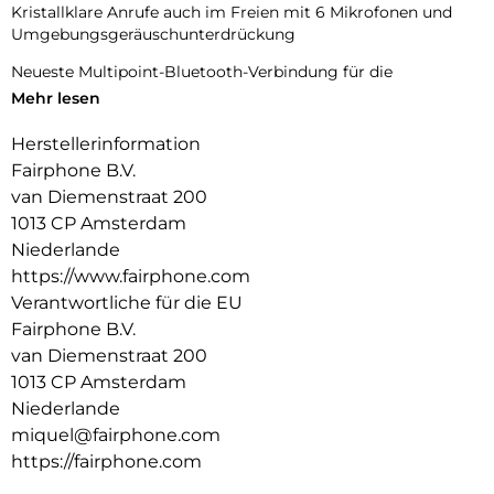
Kristallklare Anrufe auch im Freien mit 6 Mikrofonen und
Umgebungsgeräuschunterdrückung
Neueste Multipoint-Bluetooth-Verbindung für die
gleichzeitige Verbindung mit mehreren Geräten
Mehr lesen
IP54 für Schweiß- und Witterungsbeständigkeit (für
Herstellerinformation
Ohrstöpsel)
Fairphone B.V.
Benutzerdefinierter 8-Band-EQ zur Anpassung der Ohrhörer
van Diemenstraat 200
an Ihre Wünsche per App
1013 CP Amsterdam
Niederlande
Bis zu 6 Stunden + 25 Stunden Spielzeit (inkl. Tasche)
https://www.fairphone.com
Designed to last:
Verantwortliche für die EU
Reparierbare Ohrstöpsel mit austauschbaren Batterien
Fairphone B.V.
(Ohrhörer und Gehäuse) und modularem Gehäuse
van Diemenstraat 200
3 Jahre erweiterte Garantie
1013 CP Amsterdam
Hergestellt aus fairen (Gold, Kobalt, Silber, Kupfer) und
Niederlande
recycelten (Kunststoff, Zinn, seltene Erden) Materialien
miquel@fairphone.com
https://fairphone.com
Bonus für existenzsichernde Löhne und
Arbeitnehmerbeteiligung