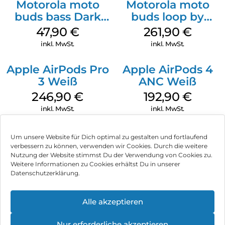
Motorola moto
Motorola moto
buds bass Dark
buds loop by
Shadow
Swarovski French
47,90
€
261,90
€
Oak
inkl. MwSt.
inkl. MwSt.
Apple AirPods Pro
Apple AirPods 4
3 Weiß
ANC Weiß
246,90
€
192,90
€
inkl. MwSt.
inkl. MwSt.
Um unsere Website für Dich optimal zu gestalten und fortlaufend
verbessern zu können, verwenden wir Cookies. Durch die weitere
Nutzung der Website stimmst Du der Verwendung von Cookies zu.
Impressum
Weitere Informationen zu Cookies erhältst Du in unserer
Datenschutzerklärung.
AGB
Datenschutz
Alle akzeptieren
Können wir Dir behilflich sein?
Vertrag widerrufen
Nur erforderliche akzeptieren