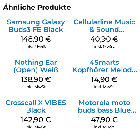
Ähnliche Produkte
Klimabewusst und elektronikmüll neutral
Produktabmessungen je Earbud:
Samsung Galaxy
Cellularline Music
Breite: 24,6 mm, Höhe: 28,7 mm, Länge:21 mm
Buds3 FE Black
& Sound
Gewicht: 5 gr pro Ohrhörer
Bluetooth
148,90
€
40,90
€
Headphone MAXI
inkl. MwSt.
inkl. MwSt.
3 Blue
Nothing Ear
4Smarts
(Open) Weiß
Kopfhörer Melody
Digital USB-C
138,90
€
14,90
€
Weiß
inkl. MwSt.
inkl. MwSt.
Crosscall X VIBES
Motorola moto
Black
buds bass Blue
Jewel
142,90
€
47,90
€
inkl. MwSt.
inkl. MwSt.