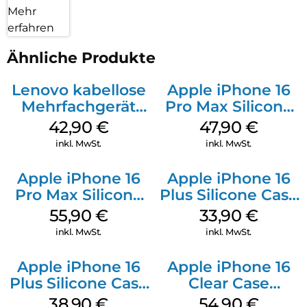
Mehr
erfahren
Ähnliche Produkte
Lenovo kabellose
Apple iPhone 16
Mehrfachgerät
Pro Max Silicone
Luna Grey
Case MagSafe
42,90
€
47,90
€
Black
inkl. MwSt.
inkl. MwSt.
Apple iPhone 16
Apple iPhone 16
Pro Max Silicone
Plus Silicone Case
Case MagSafe
MagSafe Lake
55,90
€
33,90
€
Stone Gray
Green
inkl. MwSt.
inkl. MwSt.
Apple iPhone 16
Apple iPhone 16
Plus Silicone Case
Clear Case
MagSafe Denim
MagSafe
38,90
€
54,90
€