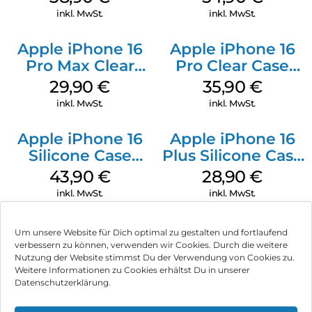
Transparent
inkl. MwSt.
inkl. MwSt.
Apple iPhone 16
Apple iPhone 16
Pro Max Clear
Pro Clear Case
Case MagSafe
MagSafe
29,90
€
35,90
€
Transparent
Transparent
inkl. MwSt.
inkl. MwSt.
Apple iPhone 16
Apple iPhone 16
Silicone Case
Plus Silicone Case
MagSafe Plum
MagSafe Black
43,90
€
28,90
€
inkl. MwSt.
inkl. MwSt.
Um unsere Website für Dich optimal zu gestalten und fortlaufend
verbessern zu können, verwenden wir Cookies. Durch die weitere
Nutzung der Website stimmst Du der Verwendung von Cookies zu.
Impressum
Weitere Informationen zu Cookies erhältst Du in unserer
Datenschutzerklärung.
AGB