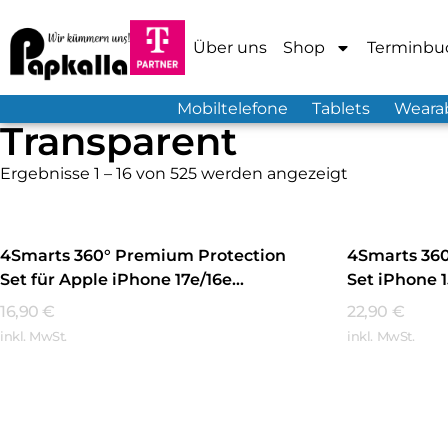
Über uns
Shop
Terminbu
Mobiltelefone
Tablets
Weara
Transparent
Ergebnisse 1 – 16 von 525 werden angezeigt
4Smarts 360° Premium Protection
4Smarts 36
Set für Apple iPhone 17e/16e
Set iPhone 
MagSafe-kompatibel Transparent
Transparen
16,90
€
22,90
€
inkl. MwSt.
inkl. MwSt.
Mehr Erfahren
Mehr Erfa