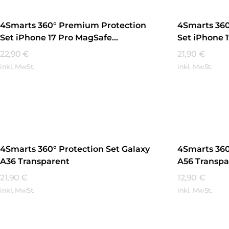
4Smarts 360° Premium Protection
4Smarts 36
Set iPhone 17 Pro MagSafe
Set iPhone 
Transparent
Transparen
22,90
€
21,90
€
inkl. MwSt.
inkl. MwSt.
Mehr Erfahren
Mehr Erfa
4Smarts 360° Protection Set Galaxy
4Smarts 360
A36 Transparent
A56 Transpa
21,90
€
12,90
€
inkl. MwSt.
inkl. MwSt.
Mehr Erfahren
Mehr Erfa