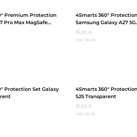
0° Premium Protection
4Smarts 360° Protection
17 Pro Max MagSafe
Samsung Galaxy A27 5G
t
Transparent
16,90
€
inkl. MwSt.
hren
Mehr Erfahren
° Protection Set Galaxy
4Smarts 360° Protection
rent
S25 Transparent
21,90
€
inkl. MwSt.
hren
Mehr Erfahren