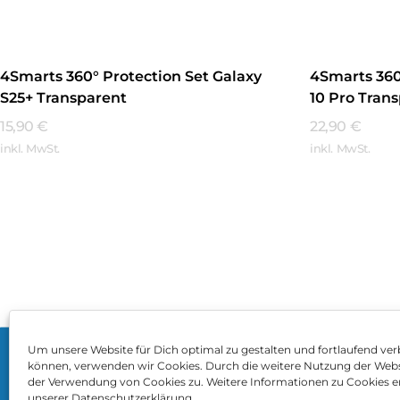
4Smarts 360° Protection Set Galaxy
4Smarts 360
S25+ Transparent
10 Pro Tran
15,90
€
22,90
€
inkl. MwSt.
inkl. MwSt.
Mehr Erfahren
Mehr Erfa
Um unsere Website für Dich optimal zu gestalten und fortlaufend ver
können, verwenden wir Cookies. Durch die weitere Nutzung der Web
Impressum
AGB
Dat
der Verwendung von Cookies zu. Weitere Informationen zu Cookies er
unserer Datenschutzerklärung.