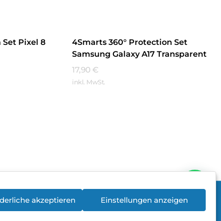
Set Pixel 8
4Smarts 360° Protection Set
Samsung Galaxy A17 Transparent
17,90
€
inkl. MwSt.
Mehr Erfahren
derliche akzeptieren
Einstellungen anzeigen
rieentsorgung
Newsletter