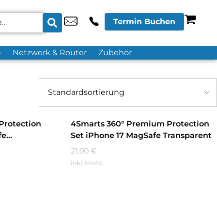
Termin Buchen
e
Netzwerk & Router
Zubehör
Protection
4Smarts 360° Premium Protection
fe
Set iPhone 17 MagSafe Transparent
21,90
€
inkl. MwSt.
Mehr Erfahren