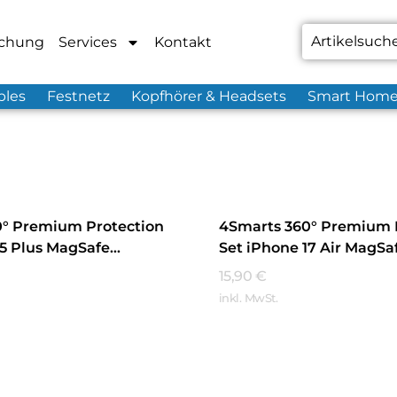
chung
Services
Kontakt
bles
Festnetz
Kopfhörer & Headsets
Smart Hom
0° Premium Protection
4Smarts 360° Premium 
15 Plus MagSafe
Set iPhone 17 Air MagSa
t
Transparent
15,90
€
inkl. MwSt.
hren
Mehr Erfahren