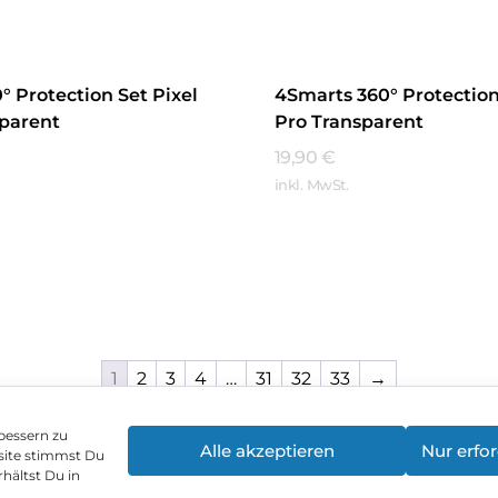
° Protection Set Pixel
4Smarts 360° Protection 
sparent
Pro Transparent
19,90
€
inkl. MwSt.
hren
Mehr Erfahren
1
2
3
4
…
31
32
33
→
bessern zu
Alle akzeptieren
Nur erfor
site stimmst Du
enschutz
Vertrag widerrufen
Hinweis zur Batte
hältst Du in