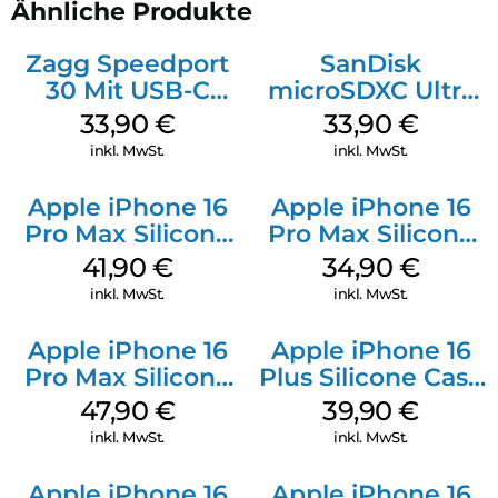
Ähnliche Produkte
Zagg Speedport
SanDisk
30 Mit USB-C
microSDXC Ultra
Kabel Weiß
128 GB + Adapter
33,90
€
33,90
€
Mobile
inkl. MwSt.
inkl. MwSt.
Apple iPhone 16
Apple iPhone 16
Pro Max Silicone
Pro Max Silicone
Case MagSafe
Case MagSafe
41,90
€
34,90
€
Ultramarine
Denim
inkl. MwSt.
inkl. MwSt.
Apple iPhone 16
Apple iPhone 16
Pro Max Silicone
Plus Silicone Case
Case MagSafe
MagSafe Plum
47,90
€
39,90
€
Black
inkl. MwSt.
inkl. MwSt.
Apple iPhone 16
Apple iPhone 16