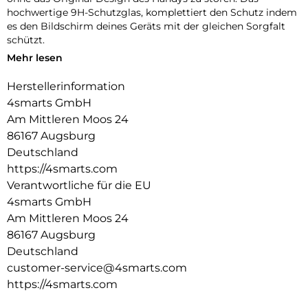
hochwertige 9H-Schutzglas, komplettiert den Schutz indem
es den Bildschirm deines Geräts mit der gleichen Sorgfalt
schützt.
Mehr lesen
Unbeeinträchtigte Bedienung:
Die Schutzhülle und das mitgelieferte 9H-Schutzglas bieten
Herstellerinformation
optimalen Schutz für dein Gerät, ohne die Bedienbarkeit
4smarts GmbH
einzuschränken. Während die Hülle es vor Stößen und
Kratzern bewahrt, schützt das Schutzglas das Display, ohne
Am Mittleren Moos 24
die Touchscreen-Funktionalität zu beeinträchtigen. Erlebe
86167 Augsburg
uneingeschränkte Nutzung und maximalen Schutz in einem
Deutschland
Produkt.
https://4smarts.com
Transparente Eleganz:
Verantwortliche für die EU
Entdecke den Vorteil von Schutz und Ästhetik mit unserer
4smarts GmbH
Hülle. Die Transparenz der Hülle erhält das ursprüngliche
Am Mittleren Moos 24
Design deines Geräts und ermöglicht es, die Farbe und die
86167 Augsburg
Feinheiten deines Geräts voll zur Geltung zu bringen.
Deutschland
customer-service@4smarts.com
https://4smarts.com