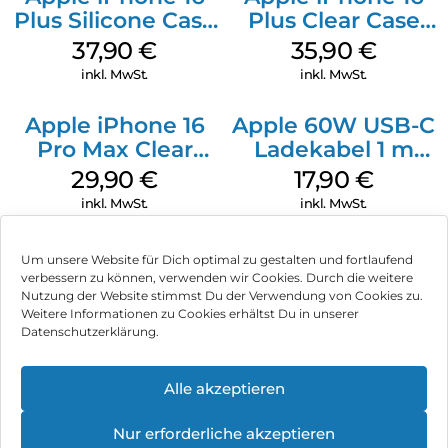
Plus Silicone Case
Plus Clear Case
MagSafe Lake
MagSafe
37,90
€
35,90
€
Green
Transparent
inkl. MwSt.
inkl. MwSt.
Apple iPhone 16
Apple 60W USB-C
Pro Max Clear
Ladekabel 1 m
Case MagSafe
Weiß
29,90
€
17,90
€
Transparent
inkl. MwSt.
inkl. MwSt.
Um unsere Website für Dich optimal zu gestalten und fortlaufend
verbessern zu können, verwenden wir Cookies. Durch die weitere
Nutzung der Website stimmst Du der Verwendung von Cookies zu.
Impressum
Weitere Informationen zu Cookies erhältst Du in unserer
Datenschutzerklärung.
AGB
Datenschutz
Alle akzeptieren
Vertrag widerrufen
Nur erforderliche akzeptieren