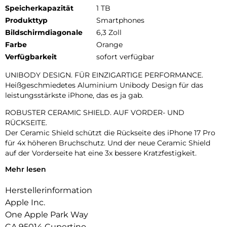
Speicherkapazität
1 TB
Produkttyp
Smartphones
Bildschirmdiagonale
6,3 Zoll
Farbe
Orange
Verfügbarkeit
sofort verfügbar
UNIBODY DESIGN. FÜR EINZIGARTIGE PERFORMANCE.
Heißgeschmiedetes Aluminium Unibody Design für das
leistungsstärkste iPhone, das es ja gab.
ROBUSTER CERAMIC SHIELD. AUF VORDER- UND
RÜCKSEITE.
Der Ceramic Shield schützt die Rückseite des iPhone 17 Pro
für 4x höheren Bruchschutz. Und der neue Ceramic Shield
auf der Vorderseite hat eine 3x bessere Kratzfestigkeit.
Mehr lesen
DAS ULTIMATIVE PRO KAMERA-SYSTEM.
Mit 48 MP Rückkameras und 8x Zoom in optischer Qualität –
Herstellerinformation
dem größten Zoombereich, den es je bei einem iPhone gab.
Das ist wie 8 Pro Objektive in deiner Hosentasche.
Apple Inc.
One Apple Park Way
18MP CENTER STAGE FRONTKAMERA.
CA 95014 Cupertino