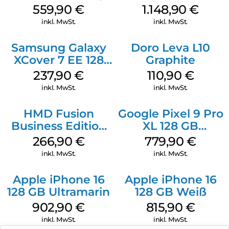
Shadow
559,90
€
1.148,90
€
inkl. MwSt.
inkl. MwSt.
Samsung Galaxy
Doro Leva L10
XCover 7 EE 128
Graphite
GB Black
237,90
€
110,90
€
inkl. MwSt.
inkl. MwSt.
HMD Fusion
Google Pixel 9 Pro
Business Edition
XL 128 GB
256 GB Grey
Obsidian
266,90
€
779,90
€
inkl. MwSt.
inkl. MwSt.
Apple iPhone 16
Apple iPhone 16
128 GB Ultramarin
128 GB Weiß
902,90
€
815,90
€
inkl. MwSt.
inkl. MwSt.