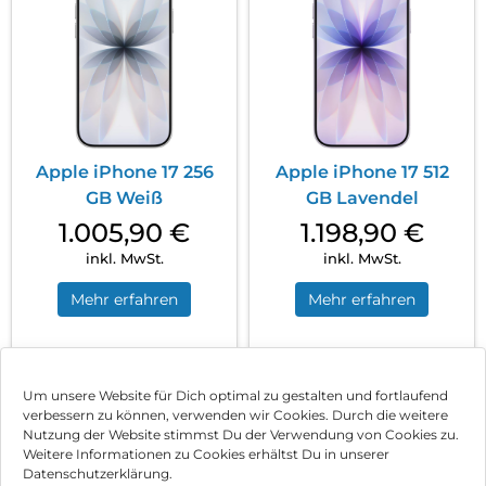
Apple iPhone 17 256
Apple iPhone 17 512
GB Weiß
GB Lavendel
1.005,90
€
1.198,90
€
inkl. MwSt.
inkl. MwSt.
Mehr erfahren
Mehr erfahren
1
2
3
…
18
Nächste
Um unsere Website für Dich optimal zu gestalten und fortlaufend
verbessern zu können, verwenden wir Cookies. Durch die weitere
Nutzung der Website stimmst Du der Verwendung von Cookies zu.
Impressum
Weitere Informationen zu Cookies erhältst Du in unserer
Datenschutzerklärung.