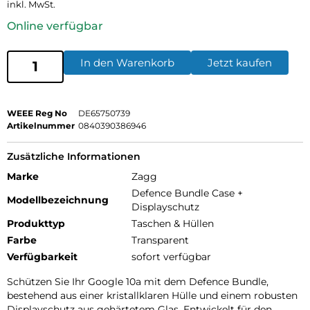
inkl. MwSt.
Online verfügbar
In den Warenkorb
Jetzt kaufen
WEEE Reg No
DE65750739
Artikelnummer
0840390386946
Zusätzliche Informationen
Marke
Zagg
Defence Bundle Case +
Modellbezeichnung
Displayschutz
Produkttyp
Taschen & Hüllen
Farbe
Transparent
Verfügbarkeit
sofort verfügbar
Schützen Sie Ihr Google 10a mit dem Defence Bundle,
bestehend aus einer kristallklaren Hülle und einem robusten
Displayschutz aus gehärtetem Glas. Entwickelt für den