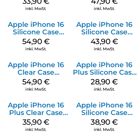
33,90
€
47,90
€
Green
inkl. MwSt.
inkl. MwSt.
Apple iPhone 16
Apple iPhone 16
Silicone Case
Silicone Case
MagSafe Lake
MagSafe Plum
54,90
€
43,90
€
Green
inkl. MwSt.
inkl. MwSt.
Apple iPhone 16
Apple iPhone 16
Clear Case
Plus Silicone Case
MagSafe
MagSafe Black
54,90
€
28,90
€
Transparent
inkl. MwSt.
inkl. MwSt.
Apple iPhone 16
Apple iPhone 16
Plus Clear Case
Silicone Case
MagSafe
MagSafe
35,90
€
38,90
€
Transparent
Ultramarine
inkl. MwSt.
inkl. MwSt.