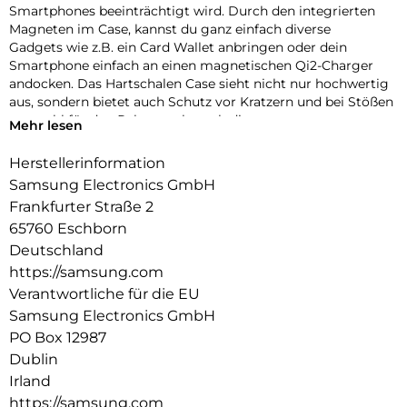
Smartphones beeinträchtigt wird. Durch den integrierten
Magneten im Case, kannst du ganz einfach diverse
Gadgets wie z.B. ein Card Wallet anbringen oder dein
Smartphone einfach an einen magnetischen Qi2-Charger
andocken. Das Hartschalen Case sieht nicht nur hochwertig
aus, sondern bietet auch Schutz vor Kratzern und bei Stößen
– sowohl für den Rahmen als auch die
Mehr lesen
Rückseite.
Herstellerinformation
Samsung Electronics GmbH
Frankfurter Straße 2
65760 Eschborn
Deutschland
https://samsung.com
Verantwortliche für die EU
Samsung Electronics GmbH
PO Box 12987
Dublin
Irland
https://samsung.com