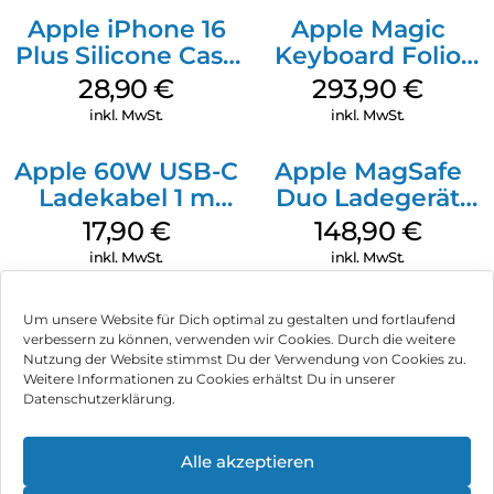
Apple iPhone 16
Apple Magic
Plus Silicone Case
Keyboard Folio
MagSafe Black
iPad 10.9″ (10.Gen.)
28,90
€
293,90
€
Weiß
inkl. MwSt.
inkl. MwSt.
Apple 60W USB-C
Apple MagSafe
Ladekabel 1 m
Duo Ladegerät
Weiß
Weiß
17,90
€
148,90
€
inkl. MwSt.
inkl. MwSt.
Um unsere Website für Dich optimal zu gestalten und fortlaufend
verbessern zu können, verwenden wir Cookies. Durch die weitere
Nutzung der Website stimmst Du der Verwendung von Cookies zu.
Impressum
Weitere Informationen zu Cookies erhältst Du in unserer
Datenschutzerklärung.
AGB
Datenschutz
Alle akzeptieren