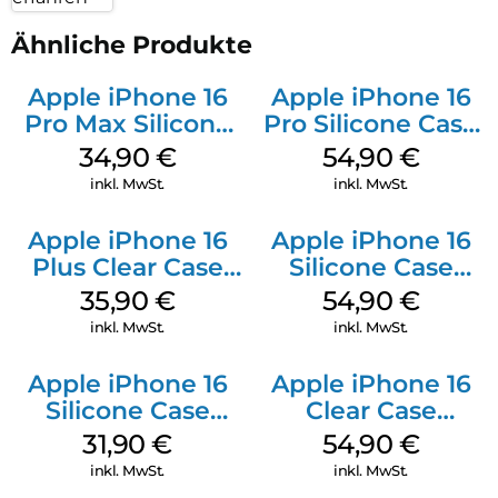
Ähnliche Produkte
Apple iPhone 16
Apple iPhone 16
Pro Max Silicone
Pro Silicone Case
Case MagSafe
MagSafe Black
34,90
€
54,90
€
Denim
inkl. MwSt.
inkl. MwSt.
Apple iPhone 16
Apple iPhone 16
Plus Clear Case
Silicone Case
MagSafe
MagSafe Lake
35,90
€
54,90
€
Transparent
Green
inkl. MwSt.
inkl. MwSt.
Apple iPhone 16
Apple iPhone 16
Silicone Case
Clear Case
MagSafe Fuchsia
MagSafe
31,90
€
54,90
€
Transparent
inkl. MwSt.
inkl. MwSt.