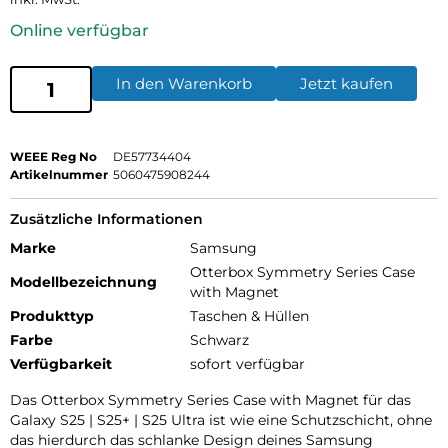
Online verfügbar
In den Warenkorb
Jetzt kaufen
WEEE Reg No
DE57734404
Artikelnummer
5060475908244
Zusätzliche Informationen
Marke
Samsung
Otterbox Symmetry Series Case
Modellbezeichnung
with Magnet
Produkttyp
Taschen & Hüllen
Farbe
Schwarz
Verfügbarkeit
sofort verfügbar
Das Otterbox Symmetry Series Case with Magnet für das
Galaxy S25 | S25+ | S25 Ultra ist wie eine Schutzschicht, ohne
das hierdurch das schlanke Design deines Samsung