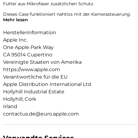
Futter aus Mikrofaser zusätzlichen Schutz.
Dieses Case funktioniert nahtlos mit der Kamerasteuerung.
Mehr lesen
Es kommt mit Saphirglas mit einer leitenden Schicht, die die
Bewegungen deines Fingers zur Kamerasteuerung
Herstellerinformation
überträgt.
Apple Inc.
Mit integrierten Magneten, die sich perfekt am iPhone 16
One Apple Park Way
ausrichten, hält das Case ganz einfach und sorgt für
CA 95014 Cupertino
schnelleres kabel­loses Laden. Lass dein iPhone beim Laden
einfach im Case und docke dein MagSafe Ladegerät an oder
Vereinigte Staaten von Amerika
leg es auf dein Qi2 oder Qi zertifiziertes Ladegerät.
https://www.apple.com
Verantwortliche für die EU
Wie jedes von Apple entwickelte Case durchläuft es im Laufe
Apple Distribution International Ltd
des Design‑ und Fertigungs­prozesses Tausende von
Teststunden. Deshalb sieht es nicht nur großartig aus,
Hollyhill Industrial Estate
sondern ist auch dafür gemacht, dein iPhone vor Kratzern
Hollyhill, Cork
und bei Stürzen zu schützen.
Irland
contactus.de@euro.apple.com