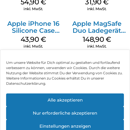
MagSafe Black
MagSafe Fuchsia
54,90
€
31,90
€
inkl. MwSt.
inkl. MwSt.
Apple iPhone 16
Apple MagSafe
Silicone Case
Duo Ladegerät
MagSafe Plum
Weiß
43,90
€
148,90
€
inkl. MwSt.
inkl. MwSt.
Um unsere Website für Dich optimal zu gestalten und fortlaufend
verbessern zu können, verwenden wir Cookies. Durch die weitere
Nutzung der Website stimmst Du der Verwendung von Cookies zu.
Impressum
Weitere Informationen zu Cookies erhältst Du in unserer
Datenschutzerklärung.
AGB
Datenschutz
Alle akzeptieren
Vertrag widerrufen
Nur erforderliche akzeptieren
Hinweis zur Batterieentsorgung
Einstellungen anzeigen