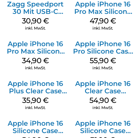
Zagg Speedport
Apple iPhone 16
30 Mit USB-C
Pro Max Silicone
Kabel Weiß
Case MagSafe
30,90
€
47,90
€
Black
inkl. MwSt.
inkl. MwSt.
Apple iPhone 16
Apple iPhone 16
Pro Max Silicone
Pro Silicone Case
Case MagSafe
MagSafe Stone
34,90
€
55,90
€
Denim
Gray
inkl. MwSt.
inkl. MwSt.
Apple iPhone 16
Apple iPhone 16
Plus Clear Case
Clear Case
MagSafe
MagSafe
35,90
€
54,90
€
Transparent
Transparent
inkl. MwSt.
inkl. MwSt.
Apple iPhone 16
Apple iPhone 16
Silicone Case
Silicone Case