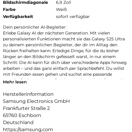
Bildschirmdiagonale
6,9 Zoll
Farbe
Weiß
Verfügbarkeit
sofort verfügbar
Dein persönlicher AI-Begleiter:
Erlebe Galaxy AI der nächsten Generation. Mit vielen
personalisierten Funktionen macht sie das Galaxy S25 Ultra
zu deinem persönlichen Begleiter, der dir im Alltag den
Rücken freihalten kann. Erledige Dinge, für die du bisher
länger an den Bildschirm gefesselt warst, in nur einem
Schritt: Die AI kann für dich über verschiedene Apps hinweg
arbeiten – und das ganz einfach per Sprachbefehl. Du willst
mit Freunden essen gehen und suchst eine passende
Location? Mit nur einem Satz kannst du nach „Italiener mit
Mehr lesen
besten Bewertungen, bei denen Hunde erlaubt sind“ suchen
und die Zusammenfassung direkt in euren Gruppenchat
Herstellerinformation
einfügen lassen. Dir ist es wichtig, up-to-date zu bleiben?
Samsung Electronics GmbH
Auch darum kann sich jetzt dein Galaxy S25 Ultra kümmern.
Frankfurter Straße 2
In Form von automatischen Now Briefs versorgt es dich mit
65760 Eschborn
Tipps und Updates rund um deine Routinen. Auf deiner
täglichen Strecke zum Büro ist heute viel Verkehr? Schon
Deutschland
erhältst du die Mitteilung, dass du 10 Minuten früher
https://samsung.com