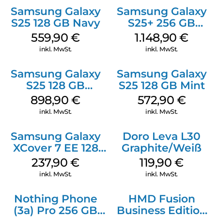
Samsung Galaxy
Samsung Galaxy
S25 128 GB Navy
S25+ 256 GB
Icyblue
559,90
€
1.148,90
€
inkl. MwSt.
inkl. MwSt.
Samsung Galaxy
Samsung Galaxy
S25 128 GB
S25 128 GB Mint
Icyblue
898,90
€
572,90
€
inkl. MwSt.
inkl. MwSt.
Samsung Galaxy
Doro Leva L30
XCover 7 EE 128
Graphite/Weiß
GB Black
237,90
€
119,90
€
inkl. MwSt.
inkl. MwSt.
Nothing Phone
HMD Fusion
(3a) Pro 256 GB
Business Edition