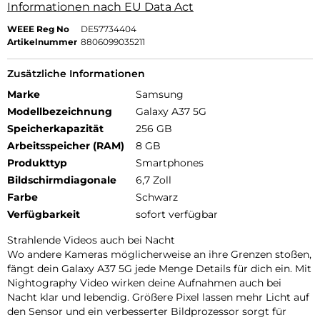
Informationen nach EU Data Act
WEEE Reg No
DE57734404
Artikelnummer
8806099035211
Zusätzliche Informationen
Marke
Samsung
Modellbezeichnung
Galaxy A37 5G
Speicherkapazität
256 GB
Arbeitsspeicher (RAM)
8 GB
Produkttyp
Smartphones
Bildschirmdiagonale
6,7 Zoll
Farbe
Schwarz
Verfügbarkeit
sofort verfügbar
Strahlende Videos auch bei Nacht
Wo andere Kameras möglicherweise an ihre Grenzen stoßen,
fängt dein Galaxy A37 5G jede Menge Details für dich ein. Mit
Nightography Video wirken deine Aufnahmen auch bei
Nacht klar und lebendig. Größere Pixel lassen mehr Licht auf
den Sensor und ein verbesserter Bildprozessor sorgt für