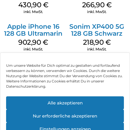
Grey
256 GB Grey
430,90
€
266,90
€
inkl. MwSt.
inkl. MwSt.
Apple iPhone 16
Sonim XP400 5G
128 GB Ultramarin
128 GB Schwarz
902,90
€
218,90
€
inkl. MwSt.
inkl. MwSt.
Um unsere Website für Dich optimal zu gestalten und fortlaufend
verbessern zu können, verwenden wir Cookies. Durch die weitere
Nutzung der Website stimmst Du der Verwendung von Cookies zu.
Impressum
Weitere Informationen zu Cookies erhältst Du in unserer
Datenschutzerklärung.
AGB
Datenschutz
Alle akzeptieren
Vertrag widerrufen
Nur erforderliche akzeptieren
Hinweis zur Batterieentsorgung
Einstellungen anzeigen