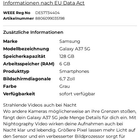
Informationen nach EU Data Act
WEEE Reg No
DE57734404
Artikelnummer
8806099035198
Zusätzliche Informationen
Marke
Samsung
Modellbezeichnung
Galaxy A37 5G
Speicherkapazität
128 GB
Arbeitsspeicher (RAM)
6 GB
Produkttyp
Smartphones
Bildschirmdiagonale
6,7 Zoll
Farbe
Grau
Verfügbarkeit
sofort verfügbar
Strahlende Videos auch bei Nacht
Wo andere Kameras möglicherweise an ihre Grenzen stoßen,
fängt dein Galaxy A37 5G jede Menge Details für dich ein. Mit
Nightography Video wirken deine Aufnahmen auch bei
Nacht klar und lebendig. Größere Pixel lassen mehr Licht auf
den Sensor und ein verbesserter Bildprozessor sorgt für