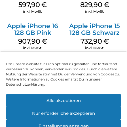
597,90
€
829,90
€
inkl. MwSt.
inkl. MwSt.
Apple iPhone 16
Apple iPhone 15
128 GB Pink
128 GB Schwarz
907,90
€
732,90
€
inkl. MwSt.
inkl. MwSt.
Um unsere Website für Dich optimal zu gestalten und fortlaufend
verbessern zu können, verwenden wir Cookies. Durch die weitere
Nutzung der Website stimmst Du der Verwendung von Cookies zu.
Impressum
Weitere Informationen zu Cookies erhältst Du in unserer
Datenschutzerklärung.
AGB
Datenschutz
Alle akzeptieren
Können wir Dir behilflich sein?
Vertrag widerrufen
Nur erforderliche akzeptieren
Hinweis zur Batterieentsorgung
Einstellungen anzeigen