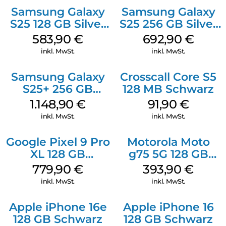
Samsung Galaxy
Samsung Galaxy
S25 128 GB Silver
S25 256 GB Silver
Shadow
Shadow
583,90
€
692,90
€
inkl. MwSt.
inkl. MwSt.
Samsung Galaxy
Crosscall Core S5
S25+ 256 GB
128 MB Schwarz
Icyblue
1.148,90
€
91,90
€
inkl. MwSt.
inkl. MwSt.
Google Pixel 9 Pro
Motorola Moto
XL 128 GB
g75 5G 128 GB
Obsidian
Charcoal Gray
779,90
€
393,90
€
inkl. MwSt.
inkl. MwSt.
Apple iPhone 16e
Apple iPhone 16
128 GB Schwarz
128 GB Schwarz