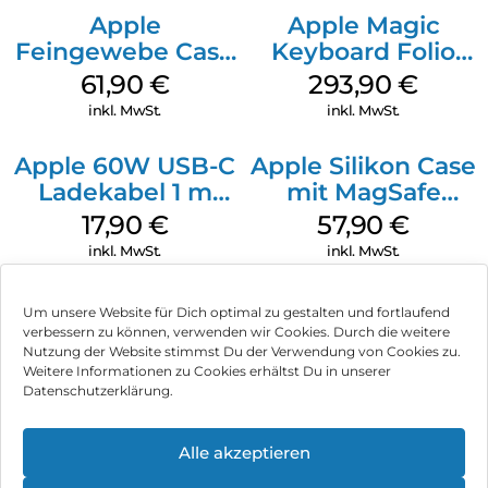
Apple
Apple Magic
Feingewebe Case
Keyboard Folio
iPhone 15 Pro
iPad 10.9″ (10.Gen.)
61,90
€
293,90
€
MagSafe Schwarz
Weiß
inkl. MwSt.
inkl. MwSt.
Apple 60W USB-C
Apple Silikon Case
Ladekabel 1 m
mit MagSafe
Weiß
iPhone 14 Pro
17,90
€
57,90
€
(PRODUCT)RED
inkl. MwSt.
inkl. MwSt.
Um unsere Website für Dich optimal zu gestalten und fortlaufend
verbessern zu können, verwenden wir Cookies. Durch die weitere
Nutzung der Website stimmst Du der Verwendung von Cookies zu.
Impressum
Weitere Informationen zu Cookies erhältst Du in unserer
Datenschutzerklärung.
AGB
Datenschutz
Alle akzeptieren
Können wir Dir behilflich sein?