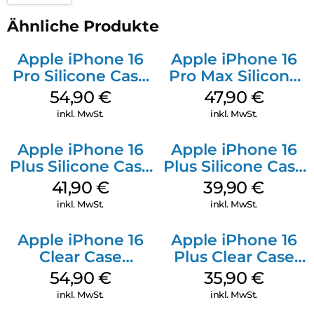
Ähnliche Produkte
Apple iPhone 16
Apple iPhone 16
Pro Silicone Case
Pro Max Silicone
MagSafe Black
Case MagSafe
54,90
€
47,90
€
Black
inkl. MwSt.
inkl. MwSt.
Apple iPhone 16
Apple iPhone 16
Plus Silicone Case
Plus Silicone Case
MagSafe Stone
MagSafe Plum
41,90
€
39,90
€
Gray
inkl. MwSt.
inkl. MwSt.
Apple iPhone 16
Apple iPhone 16
Clear Case
Plus Clear Case
MagSafe
MagSafe
54,90
€
35,90
€
Transparent
Transparent
inkl. MwSt.
inkl. MwSt.