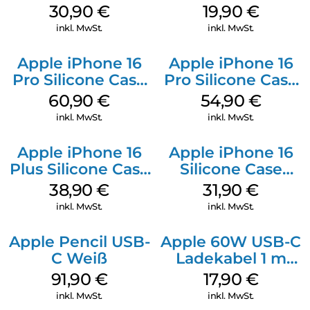
Kabel Weiß
20W Charger PD
30,90
€
19,90
€
Weiß
inkl. MwSt.
inkl. MwSt.
Apple iPhone 16
Apple iPhone 16
Pro Silicone Case
Pro Silicone Case
MagSafe Stone
MagSafe Black
60,90
€
54,90
€
Gray
inkl. MwSt.
inkl. MwSt.
Apple iPhone 16
Apple iPhone 16
Plus Silicone Case
Silicone Case
MagSafe Denim
MagSafe Fuchsia
38,90
€
31,90
€
inkl. MwSt.
inkl. MwSt.
Apple Pencil USB-
Apple 60W USB-C
C Weiß
Ladekabel 1 m
Weiß
91,90
€
17,90
€
inkl. MwSt.
inkl. MwSt.