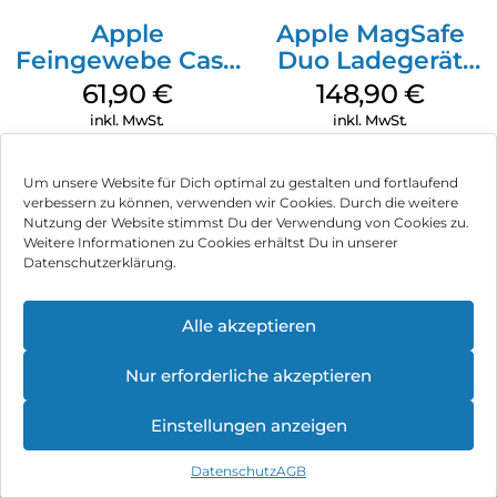
Apple
Apple MagSafe
Feingewebe Case
Duo Ladegerät
iPhone 15 Pro
Weiß
61,90
€
148,90
€
MagSafe Schwarz
inkl. MwSt.
inkl. MwSt.
Um unsere Website für Dich optimal zu gestalten und fortlaufend
verbessern zu können, verwenden wir Cookies. Durch die weitere
Nutzung der Website stimmst Du der Verwendung von Cookies zu.
Impressum
Weitere Informationen zu Cookies erhältst Du in unserer
Datenschutzerklärung.
AGB
Datenschutz
Alle akzeptieren
Können wir Dir behilflich sein?
Vertrag widerrufen
Nur erforderliche akzeptieren
Hinweis zur Batterieentsorgung
Einstellungen anzeigen
Newsletter
Datenschutz
AGB
©
2026
, Brodos AG – All Rights Reserved.