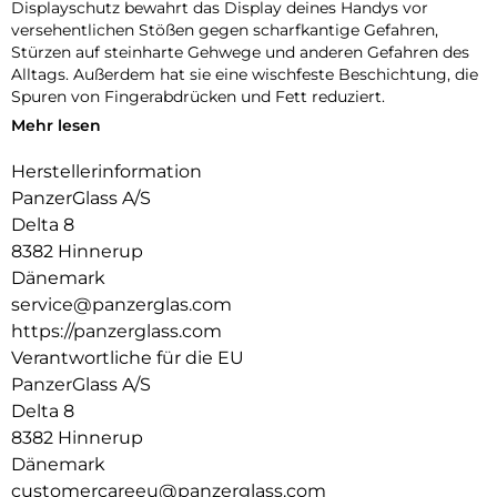
Displayschutz bewahrt das Display deines Handys vor
versehentlichen Stößen gegen scharfkantige Gefahren,
Stürzen auf steinharte Gehwege und anderen Gefahren des
Alltags. Außerdem hat sie eine wischfeste Beschichtung, die
Spuren von Fingerabdrücken und Fett reduziert.
Mehr lesen
Und um es noch einfacher zu machen, haben wir eine
Schritt-für-Schritt-Anleitung und einen QR-Code für den
Herstellerinformation
schnellen Zugriff auf unser Online-Anleitungsvideo
PanzerGlass A/S
beigefügt. Und denk dran: Sobald der Displayschutz
angebracht ist, musst du nie wieder befürchten, dass dein
Delta 8
Display auf den Boden fällt.
8382 Hinnerup
Dänemark
Der Displayschutz ist Ultra-Wide Fit, das bedeutet, dass er
service@panzerglas.com
die Vorderseite deines Handys abdeckt und eine vollständige
und kristallklare Sicht auf dein Display bietet, während an
https://panzerglass.com
den Rändern noch etwas Platz für eine PanzerGlass-Hülle
Verantwortliche für die EU
bleibt.
PanzerGlass A/S
100 % Berührungsempfindlichkeit = Fühlt sich dank 100%
Delta 8
Berührungsempfindlichkeit wie das Original-Display an.
8382 Hinnerup
Dänemark
Gold-Stärke = Goldstärke: Starker Displayschutz, der Dein
customercareeu@panzerglass.com
Gerät vor den Schäden alltäglicher Missgeschicke bewahrt.