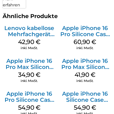
erfahren
Ähnliche Produkte
Lenovo kabellose
Apple iPhone 16
Mehrfachgerät
Pro Silicone Case
Luna Grey
MagSafe Stone
42,90
€
60,90
€
Gray
inkl. MwSt.
inkl. MwSt.
Apple iPhone 16
Apple iPhone 16
Pro Max Silicone
Pro Max Silicone
Case MagSafe
Case MagSafe
34,90
€
41,90
€
Denim
Ultramarine
inkl. MwSt.
inkl. MwSt.
Apple iPhone 16
Apple iPhone 16
Pro Silicone Case
Silicone Case
MagSafe Black
MagSafe Black
54,90
€
54,90
€
inkl. MwSt.
inkl. MwSt.