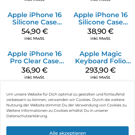
Apple iPhone 16
Apple iPhone 16
Silicone Case
Silicone Case
MagSafe Lake
MagSafe
54,90
€
38,90
€
Green
Ultramarine
inkl. MwSt.
inkl. MwSt.
Apple iPhone 16
Apple Magic
Pro Clear Case
Keyboard Folio
MagSafe
iPad 10.9″ (10.Gen.)
36,90
€
293,90
€
Transparent
Weiß
inkl. MwSt.
inkl. MwSt.
Um unsere Website für Dich optimal zu gestalten und fortlaufend
verbessern zu können, verwenden wir Cookies. Durch die weitere
Nutzung der Website stimmst Du der Verwendung von Cookies zu.
Impressum
Weitere Informationen zu Cookies erhältst Du in unserer
Datenschutzerklärung.
AGB
Datenschutz
Alle akzeptieren