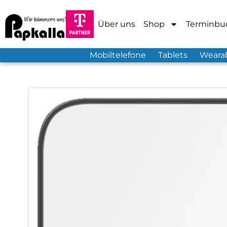
Über uns
Shop
Terminbu
Mobiltelefone
Tablets
Weara