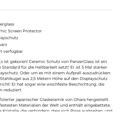
erglass
mic Screen Protector
layschutz
arz
rt verfügbar
z ist geboren! Ceramic Schutz von PanzerGlass ist ein
Standard für die Haltbarkeit setzt! Er ist 5 Mal stärker
playschutz. Oder um es mit einem Aufprall auszudrücken:
Stahlkugel aus 2,5 Metern Höhe auf den Displayschutz
bricht! Er hat sogar eine wischfeste Beschichtung, die
 reduziert.
fizierter japanischer Glaskeramik von Ohara hergestellt.
zfestesten Materialien der Welt und enthält eingebettete,
Kristalle, die verhindern, dass sich Risse ausbreiten, und
en, die mit herkömmlichem Glas nicht erreicht werden
t genug wäre, ist die Transparenz des Glases dank der