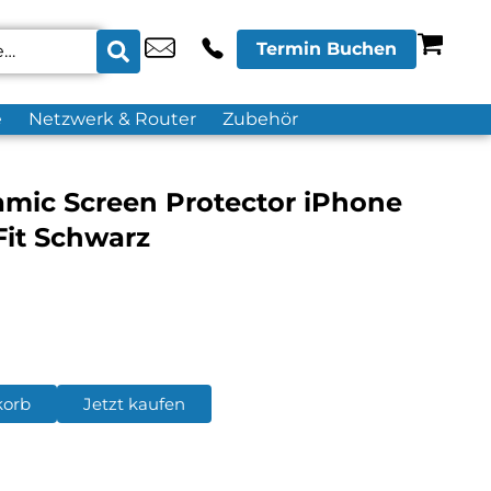
Termin Buchen
e
Netzwerk & Router
Zubehör
amic Screen Protector iPhone
Fit Schwarz
korb
Jetzt kaufen