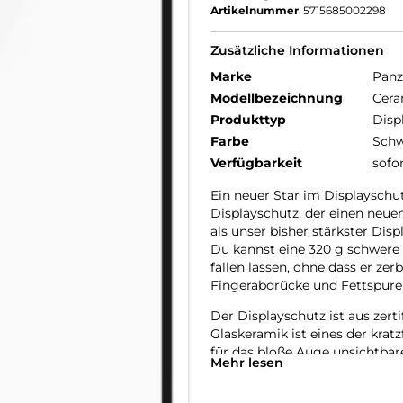
Artikelnummer
5715685002298
Zusätzliche Informationen
Marke
Panz
Modellbezeichnung
Cera
Produkttyp
Disp
Farbe
Schw
Verfügbarkeit
sofo
Ein neuer Star im Displayschut
Displayschutz, der einen neuen 
als unser bisher stärkster Dis
Du kannst eine 320 g schwere 
fallen lassen, ohne dass er zer
Fingerabdrücke und Fettspuren
Der Displayschutz ist aus zerti
Glaskeramik ist eines der krat
für das bloße Auge unsichtbare 
Mehr lesen
die eine Festigkeit ermöglich
kann. Und als ob das noch nich