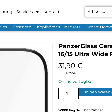
chung
Services
Kontakt
bles
Festnetz
Kopfhörer & Headsets
Smart Hom
PanzerGlass Cer
16/15 Ultra Wide 
31,90
€
inkl. MwSt.
Online verfügbar
In den Waren
WEEE Reg No
DE38765828