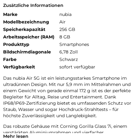
Zusätzliche Informationen
Marke
nubia
Modellbezeichnung
Air
Speicherkapazität
256 GB
Arbeitsspeicher (RAM)
8 GB
Produkttyp
Smartphones
Bildschirmdiagonale
6,78 Zoll
Farbe
Schwarz
Verfügbarkeit
sofort verfügbar
Das nubia Air 5G ist ein leistungsstarkes Smartphone im
ultradünnen Design. Mit nur 5,9 mm im Mittelrahmen und
einem Gewicht von gerade einmal 172 g ist es der perfekte
Begleiter für Alltag, Reise und Entertainment. Dank
IP68/IP69-Zertifizierung bietet es umfassenden Schutz vor
Staub, Wasser und sogar Hochdruck-Strahltests – für
höchste Zuverlässigkeit und Langlebigkeit.
Das robuste Gehäuse mit Corning Gorilla Glass 7i, einem
verstärkten Aluminiumrahmen und vierfacher
Mehr lesen
Eckverstärkung sorgt dafür, dass das nubia Air 5G auch im