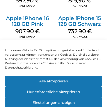
597,90
€
815,90
€
inkl. MwSt.
inkl. MwSt.
Apple iPhone 16
Apple iPhone 15
128 GB Pink
128 GB Schwarz
907,90
€
732,90
€
inkl. MwSt.
inkl. MwSt.
Um unsere Website für Dich optimal zu gestalten und fortlaufend
verbessern zu können, verwenden wir Cookies. Durch die weitere
Nutzung der Website stimmst Du der Verwendung von Cookies zu.
Impressum
Weitere Informationen zu Cookies erhältst Du in unserer
Datenschutzerklärung.
AGB
Datenschutz
Alle akzeptieren
Können wir Dir behilflich sein?
Vertrag widerrufen
Nur erforderliche akzeptieren
Hinweis zur Batterieentsorgung
Einstellungen anzeigen