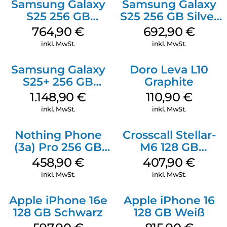
Samsung Galaxy
Samsung Galaxy
S25 256 GB
S25 256 GB Silver
Icyblue
Shadow
764,90
€
692,90
€
inkl. MwSt.
inkl. MwSt.
Samsung Galaxy
Doro Leva L10
S25+ 256 GB
Graphite
Icyblue
1.148,90
€
110,90
€
inkl. MwSt.
inkl. MwSt.
Nothing Phone
Crosscall Stellar-
(3a) Pro 256 GB
M6 128 GB
Grey
Schwarz
458,90
€
407,90
€
inkl. MwSt.
inkl. MwSt.
Apple iPhone 16e
Apple iPhone 16
128 GB Schwarz
128 GB Weiß