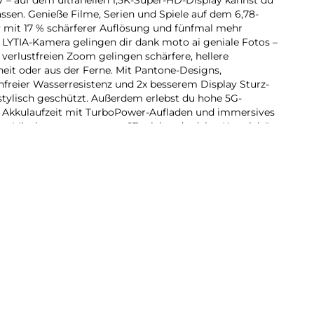
lassen. Genieße Filme, Serien und Spiele auf dem 6,78-
mit 17 % schärferer Auflösung und fünfmal mehr
y LYTIA-Kamera gelingen dir dank moto ai geniale Fotos –
verlustfreien Zoom gelingen schärfere, hellere
it oder aus der Ferne. Mit Pantone-Designs,
nfreier Wasserresistenz und 2x besserem Display Sturz-
 stylisch geschützt. Außerdem erlebst du hohe 5G-
e Akkulaufzeit mit TurboPower-Aufladen und immersives
r. Mit dem neuen moto g67 erlebst du deine Kreativität