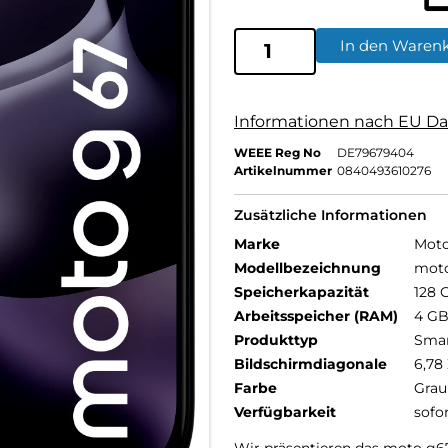
In den Waren
Informationen nach EU Da
WEEE Reg No
DE79679404
Artikelnummer
0840493610276
Zusätzliche Informationen
Marke
Moto
Modellbezeichnung
mot
Speicherkapazität
128 
Arbeitsspeicher (RAM)
4 G
Produkttyp
Sma
Bildschirmdiagonale
6,78 
Farbe
Grau
Verfügbarkeit
sofo
Wir präsentieren das moto g67