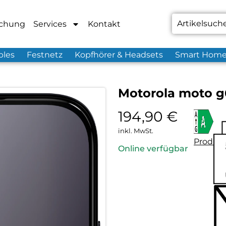
chung
Services
Kontakt
bles
Festnetz
Kopfhörer & Headsets
Smart Hom
Motorola moto g6
194,90
€
inkl. MwSt.
Produkt
Online verfügbar