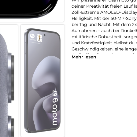
deiner Kreativität freien Lauf 
Zoll-Extreme AMOLED-Display 
Helligkeit. Mit der 50-MP-Son
bei Tag und Nacht. Mit dem 2x 
Aufnahmen – auch bei Dunkelhe
militärische Robustheit, sorge
und Kratzfestigkeit bleibst du
Geschwindigkeiten, eine lang
Audio über Stereo-Lautspreche
Mehr lesen
in neuem Licht.