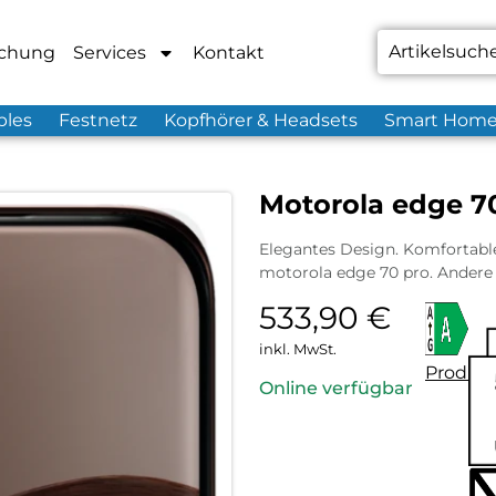
chung
Services
Kontakt
bles
Festnetz
Kopfhörer & Headsets
Smart Hom
Motorola edge 70
Elegantes Design. Komfortable 
motorola edge 70 pro. Andere 
533,90
€
inkl. MwSt.
Produkt
Online verfügbar