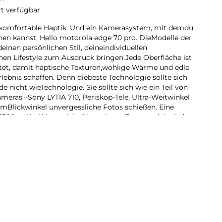
rt verfügbar
rkomfortable Haptik. Und ein Kamerasystem, mit demdu
n kannst. Hello motorola edge 70 pro. DieModelle der
deinen persönlichen Stil, deineindividuellen
nen Lifestyle zum Ausdruck bringen.Jede Oberfläche ist
itet, damit haptische Texturen,wohlige Wärme und edle
rlebnis schaffen. Denn diebeste Technologie sollte sich
e nicht wieTechnologie. Sie sollte sich wie ein Teil von
ameras –Sony LYTIA 710, Periskop-Tele, Ultra-Weitwinkel
demBlickwinkel unvergessliche Fotos schießen. Eine
6300-mAh-Akkus reicht für mehrere Tage, und dank der
st er in kürzester Zeit wieder voll aufgeladen. Dabei
bevorzugten AI-Plattformen nutzen. Das neue motorola
 folgen.
rkomfortable Haptik. Und ein Kamerasystem, mit demdu
n kannst. Hello motorola edge 70 pro. DieModelle der
 deinen persönlichen Lifestyle mittelsexklusiver Texturen
 bringen. Mit vier 50-MP-Kameras kannst du aus jedem
tos schießen. Eineeinzige Ladung des massiven 6300-
 Tage. Das neuemotorola edge 70 pro. Andere werden