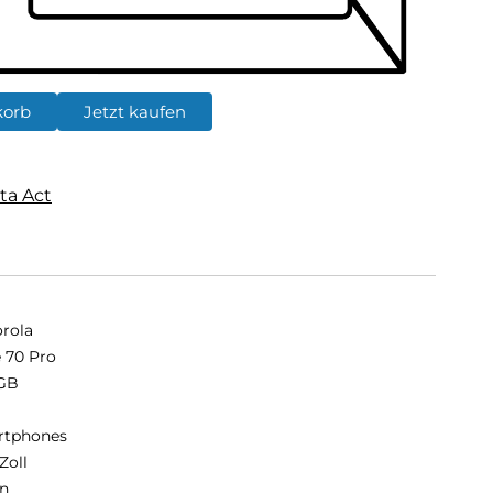
korb
Jetzt kaufen
ta Act
rola
 70 Pro
GB
B
rtphones
Zoll
n