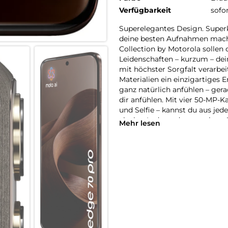
Verfügbarkeit
sofo
Superelegantes Design. Supe
deine besten Aufnahmen mache
Collection by Motorola sollen 
Leidenschaften – kurzum – dei
mit höchster Sorgfalt verarbe
Materialien ein einzigartiges E
ganz natürlich anfühlen – gerad
dir anfühlen. Mit vier 50-MP-K
und Selfie – kannst du aus je
einzige Ladung des massiven 
Mehr lesen
90W-TurboPower-Ladefunktion i
kannst du ganzmühelos deine 
edge 70pro. Andere werden dir
Superelegantes Design. Supe
deine besten Aufnahmen mache
Collections by Motorola sollen
und Materialien zum Ausdruck
Blickwinkel unvergessliche Fo
mAh-Akkus reicht für mehrere