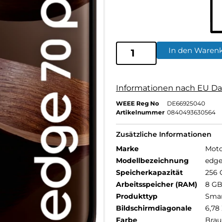
In den Waren
Informationen nach EU Da
WEEE Reg No
DE66925040
Artikelnummer
0840493630564
Zusätzliche Informationen
Marke
Moto
Modellbezeichnung
edge
Speicherkapazität
256 
Arbeitsspeicher (RAM)
8 G
Produkttyp
Sma
Bildschirmdiagonale
6,78 
Farbe
Brau