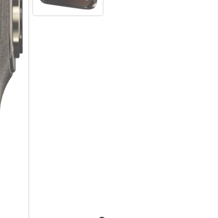
dir folgen.
Superelegantes Design. Superk
Und ein Kamerasystem, mit d
motorola edge 70 pro. Andere 