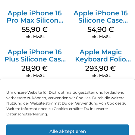
Apple iPhone 16
Apple iPhone 16
Pro Max Silicone
Silicone Case
Case MagSafe
MagSafe Lake
55,90
€
54,90
€
Stone Gray
Green
inkl. MwSt.
inkl. MwSt.
Apple iPhone 16
Apple Magic
Plus Silicone Case
Keyboard Folio
MagSafe Black
iPad 10.9″ (10.Gen.)
28,90
€
293,90
€
Weiß
inkl. MwSt.
inkl. MwSt.
Um unsere Website für Dich optimal zu gestalten und fortlaufend
verbessern zu können, verwenden wir Cookies. Durch die weitere
Nutzung der Website stimmst Du der Verwendung von Cookies zu.
Impressum
Weitere Informationen zu Cookies erhältst Du in unserer
Datenschutzerklärung.
AGB
Datenschutz
Alle akzeptieren