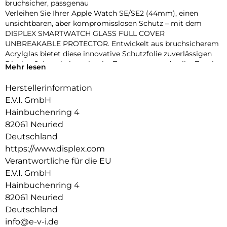
bruchsicher, passgenau
Verleihen Sie Ihrer Apple Watch SE/SE2 (44mm), einen
unsichtbaren, aber kompromisslosen Schutz – mit dem
DISPLEX SMARTWATCH GLASS FULL COVER
UNBREAKABLE PROTECTOR. Entwickelt aus bruchsicherem
Acrylglas bietet diese innovative Schutzfolie zuverlässigen
Display-Schutz bei maximaler Transparenz und voller Touch-
Mehr lesen
Funktionalität.
Dank des vollflächig haftenden Edge-to-Edge-Designs mit
Herstellerinformation
3D-Kontur deckt die Folie das Display präzise bis zum Rand
E.V.I. GmbH
ab – perfekt für sportliche Einsätze, den Alltag oder den
Hainbuchenring 4
stilbewussten Nutzer. Eine High-Tech-Anti-Fingerprint-
82061 Neuried
Beschichtung schützt vor störenden Flecken und sorgt für
dauerhaft brillante Optik.
Deutschland
Die beiliegende Eco-Montagehilfe aus recyceltem PET (rPET)
https://www.displex.com
macht die Anbringung zum Kinderspiel: einfach, sicher,
Verantwortliche für die EU
blasenfrei – ohne Werkzeug oder Klebstoffreste.
E.V.I. GmbH
Produktvorteile im Überblick:
Hainbuchenring 4
Unzerbrechliches, stoßdämpfendes Acrylglas
3D Edge-to-Edge Kontur für nahtlose Abdeckung
82061 Neuried
Ultradünn – volle Touch-, Wisch- und Buttonfunktion
Deutschland
High-Tech-Anti-Fingerprint-Beschichtung für klare Sicht
info@e-v-i.de
Nachhaltiger Eco-Applikator (rPET) für einfache Montage