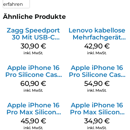
erfahren
Ähnliche Produkte
Zagg Speedport
Lenovo kabellose
30 Mit USB-C
Mehrfachgerät
Kabel Weiß
Luna Grey
30,90
€
42,90
€
inkl. MwSt.
inkl. MwSt.
Apple iPhone 16
Apple iPhone 16
Pro Silicone Case
Pro Silicone Case
MagSafe Stone
MagSafe Black
60,90
€
54,90
€
Gray
inkl. MwSt.
inkl. MwSt.
Apple iPhone 16
Apple iPhone 16
Pro Max Silicone
Pro Max Silicone
Case MagSafe
Case MagSafe
45,90
€
34,90
€
Ultramarine
Denim
inkl. MwSt.
inkl. MwSt.