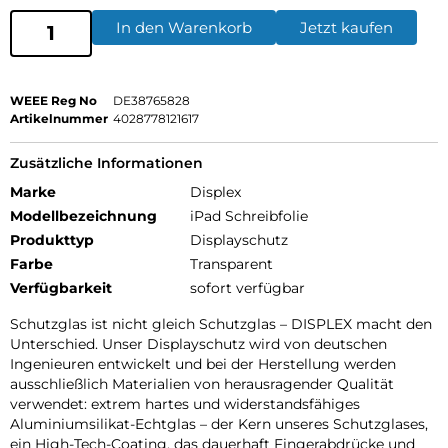
In den Warenkorb
Jetzt kaufen
WEEE Reg No
DE38765828
Artikelnummer
4028778121617
Zusätzliche Informationen
Marke
Displex
Modellbezeichnung
iPad Schreibfolie
Produkttyp
Displayschutz
Farbe
Transparent
Verfügbarkeit
sofort verfügbar
Schutzglas ist nicht gleich Schutzglas – DISPLEX macht den
Unterschied. Unser Displayschutz wird von deutschen
Ingenieuren entwickelt und bei der Herstellung werden
ausschließlich Materialien von herausragender Qualität
verwendet: extrem hartes und widerstandsfähiges
Aluminiumsilikat-Echtglas – der Kern unseres Schutzglases,
ein High-Tech-Coating, das dauerhaft Fingerabdrücke und