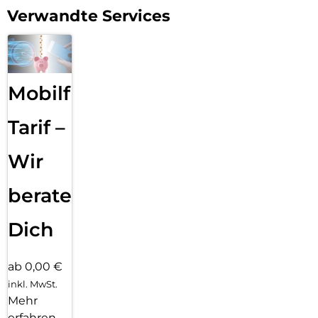
allen anderen Markenanbietern üblich, „von der Stange“ in
Verwandte Services
Asien zugekauft. Unsere Gläser sind mit 10H Härtegrad
zudem die härtesten und besten im Markt, was uns
regelmäßig durch Bestnoten und Testsiege von der
Internationalen Fachpresse attestiert wird.
Mobilfunk
Darüber hinaus ist uns Klimaschutz ein echtes Anliegen:
DISPLEX unterstützt die Klimaschutz-Organisation „Plant-
for-the-Planet“, die durch Aufforstungsaktionen weltweit
Tarif –
schädliches CO2 bindet. Unsere Verpackungen sind darüber
hinaus ökologisch optimiert und wir vermeiden konsequent
Wir
überflüssige Kunststoffe und Verbundmaterialien in unseren
Verpackungen..
beraten
Dich
ab 0,00 €
inkl. MwSt.
Mehr
erfahren