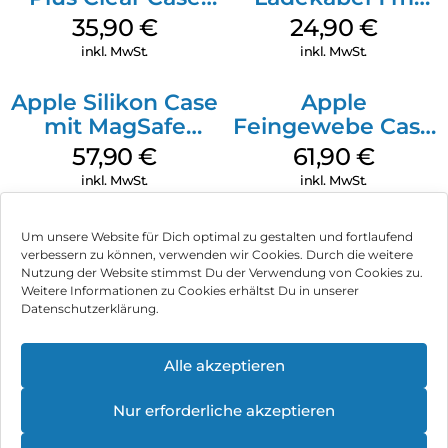
MagSafe
Weiß
35,90
€
24,90
€
Transparent
inkl. MwSt.
inkl. MwSt.
Apple Silikon Case
Apple
mit MagSafe
Feingewebe Case
iPhone 14 Pro
iPhone 15 Pro
57,90
€
61,90
€
(PRODUCT)RED
MagSafe Schwarz
inkl. MwSt.
inkl. MwSt.
Um unsere Website für Dich optimal zu gestalten und fortlaufend
verbessern zu können, verwenden wir Cookies. Durch die weitere
Nutzung der Website stimmst Du der Verwendung von Cookies zu.
Impressum
Weitere Informationen zu Cookies erhältst Du in unserer
Datenschutzerklärung.
AGB
Datenschutz
Alle akzeptieren
Vertrag widerrufen
Nur erforderliche akzeptieren
Hinweis zur Batterieentsorgung