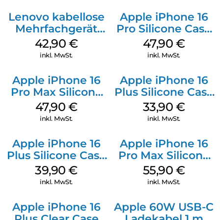
Lenovo kabellose
Apple iPhone 16
Mehrfachgerät
Pro Silicone Case
Luna Grey
MagSafe Denim
42,90
€
47,90
€
inkl. MwSt.
inkl. MwSt.
Apple iPhone 16
Apple iPhone 16
Pro Max Silicone
Plus Silicone Case
Case MagSafe
MagSafe Lake
47,90
€
33,90
€
Black
Green
inkl. MwSt.
inkl. MwSt.
Apple iPhone 16
Apple iPhone 16
Plus Silicone Case
Pro Max Silicone
MagSafe Plum
Case MagSafe
39,90
€
55,90
€
Stone Gray
inkl. MwSt.
inkl. MwSt.
Apple iPhone 16
Apple 60W USB-C
Plus Clear Case
Ladekabel 1 m