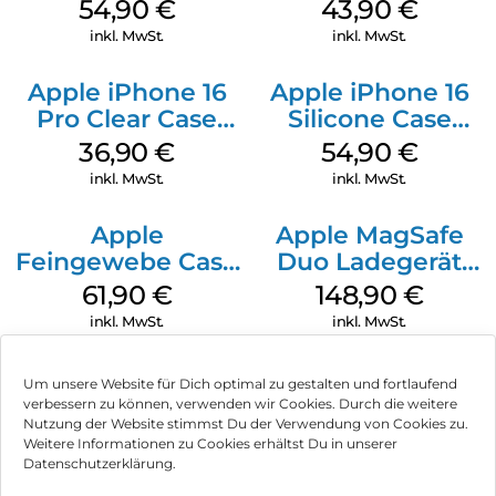
MagSafe Lake
MagSafe Plum
54,90
€
43,90
€
Green
inkl. MwSt.
inkl. MwSt.
Apple iPhone 16
Apple iPhone 16
Pro Clear Case
Silicone Case
MagSafe
MagSafe Black
36,90
€
54,90
€
Transparent
inkl. MwSt.
inkl. MwSt.
Apple
Apple MagSafe
Feingewebe Case
Duo Ladegerät
iPhone 15 Pro
Weiß
61,90
€
148,90
€
MagSafe Schwarz
inkl. MwSt.
inkl. MwSt.
Um unsere Website für Dich optimal zu gestalten und fortlaufend
verbessern zu können, verwenden wir Cookies. Durch die weitere
Nutzung der Website stimmst Du der Verwendung von Cookies zu.
Impressum
Weitere Informationen zu Cookies erhältst Du in unserer
Datenschutzerklärung.
AGB