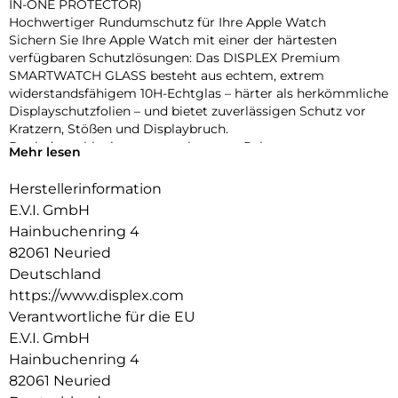
IN-ONE PROTECTOR)
Hochwertiger Rundumschutz für Ihre Apple Watch
Sichern Sie Ihre Apple Watch mit einer der härtesten
verfügbaren Schutzlösungen: Das DISPLEX Premium
SMARTWATCH GLASS besteht aus echtem, extrem
widerstandsfähigem 10H-Echtglas – härter als herkömmliche
Displayschutzfolien – und bietet zuverlässigen Schutz vor
Kratzern, Stößen und Displaybruch.
Dank des schlanken, matt-schwarzen Rahmens aus
Mehr lesen
stoßfestem Polycarbonat wird nicht nur das Display,
sondern das gesamte Gehäuse geschützt – ohne aufzutragen
Herstellerinformation
oder die Bedienung zu beeinträchtigen. Die integrierte
E.V.I. GmbH
umlaufende Dichtung sorgt für eine IP68-Zertifizierung, die
Hainbuchenring 4
die Uhr effektiv vor Wasser und Staub schützt – ideal für
82061 Neuried
sportliche Aktivitäten, Outdoor-Einsätze und den täglichen
Gebrauch.
Deutschland
Eine High-Tech-Anti-Fingerprint-Beschichtung reduziert
https://www.displex.com
Fingerabdrücke und erleichtert die Reinigung, während die
Verantwortliche für die EU
reaktionsschnelle Touch- und Button-Bedienung vollständig
E.V.I. GmbH
erhalten bleibt. Die Uhr lässt sich zudem komfortabel laden,
Hainbuchenring 4
ohne den Schutz entfernen zu müssen. Dank Snap-On-
Technologie ist die Montage ebenso einfach wie die
82061 Neuried
Entfernung – ganz ohne Werkzeug.