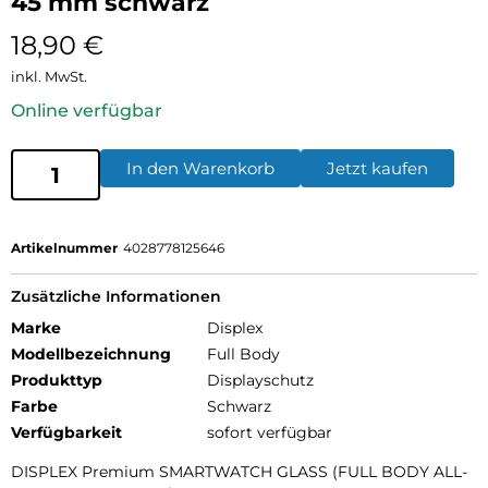
45 mm schwarz
18,90
€
inkl. MwSt.
Online verfügbar
In den Warenkorb
Jetzt kaufen
Artikelnummer
4028778125646
Zusätzliche Informationen
Marke
Displex
Modellbezeichnung
Full Body
Produkttyp
Displayschutz
Farbe
Schwarz
Verfügbarkeit
sofort verfügbar
DISPLEX Premium SMARTWATCH GLASS (FULL BODY ALL-