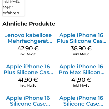
inkl. MwSt.
Mehr
erfahren
Ähnliche Produkte
Lenovo kabellose
Apple iPhone 16
Mehrfachgerät
Plus Silicone Case
Luna Grey
MagSafe Denim
42,90
€
38,90
€
inkl. MwSt.
inkl. MwSt.
Apple iPhone 16
Apple iPhone 16
Plus Silicone Case
Pro Max Silicone
MagSafe Stone
Case MagSafe
41,90
€
41,90
€
Gray
Ultramarine
inkl. MwSt.
inkl. MwSt.
Apple iPhone 16
Apple iPhone 16
Silicone Case
Silicone Case