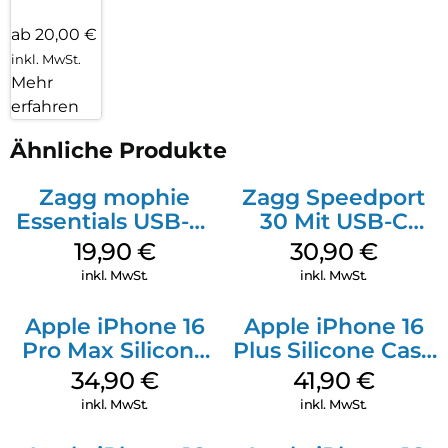
ab 20,00 €
inkl. MwSt.
Mehr
erfahren
Ähnliche Produkte
Zagg mophie
Zagg Speedport
Essentials USB-C-
30 Mit USB-C
20W Charger PD
Kabel Weiß
19,90
€
30,90
€
Weiß
inkl. MwSt.
inkl. MwSt.
Apple iPhone 16
Apple iPhone 16
Pro Max Silicone
Plus Silicone Case
Case MagSafe
MagSafe Stone
34,90
€
41,90
€
Denim
Gray
inkl. MwSt.
inkl. MwSt.