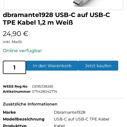
dbramante1928 USB-C auf USB-C
TPE Kabel 1,2 m Weiß
24,90
€
inkl. MwSt.
Online verfügbar
In den Warenkorb
Jetzt kaufen
WEEE Reg No
DE95338265
Artikelnummer
5711428042774
Zusätzliche Informationen
Marke
Dbramante1928
Modellbezeichnung
USB-C auf USB-C TPE Kabel
Produkttyp
Kabel