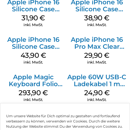
Apple iPhone 16
Apple iPhone 16
Silicone Case
Silicone Case
MagSafe Fuchsia
MagSafe
31,90
€
38,90
€
Ultramarine
inkl. MwSt.
inkl. MwSt.
Apple iPhone 16
Apple iPhone 16
Silicone Case
Pro Max Clear
MagSafe Plum
Case MagSafe
43,90
€
29,90
€
Transparent
inkl. MwSt.
inkl. MwSt.
Apple Magic
Apple 60W USB-C
Keyboard Folio
Ladekabel 1 m
iPad 10.9″ (10.Gen.)
Weiß
293,90
€
24,90
€
Weiß
inkl. MwSt.
inkl. MwSt.
Um unsere Website für Dich optimal zu gestalten und fortlaufend
verbessern zu können, verwenden wir Cookies. Durch die weitere
Nutzung der Website stimmst Du der Verwendung von Cookies zu.