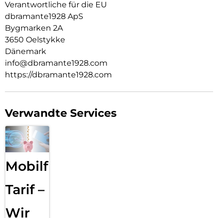
Verantwortliche für die EU
Rundum-Schutzhülle zum Schutz des Smartphones vor
dbramante1928 ApS
Beschädigungen.
Bygmarken 2A
3650 Oelstykke
Dänemark
info@dbramante1928.com
https://dbramante1928.com
Verwandte Services
Mobilfunk
Tarif –
Wir