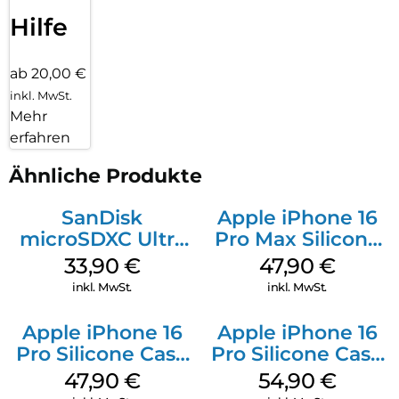
Hilfe
ab 20,00 €
inkl. MwSt.
Mehr
erfahren
Ähnliche Produkte
SanDisk
Apple iPhone 16
microSDXC Ultra
Pro Max Silicone
128 GB + Adapter
Case MagSafe
33,90
€
47,90
€
Mobile
Black
inkl. MwSt.
inkl. MwSt.
Apple iPhone 16
Apple iPhone 16
Pro Silicone Case
Pro Silicone Case
MagSafe Denim
MagSafe Black
47,90
€
54,90
€