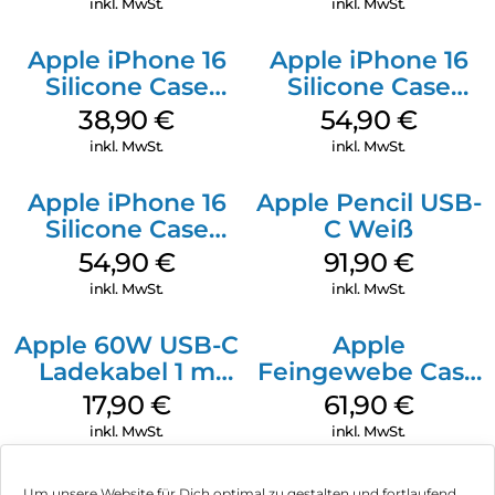
inkl. MwSt.
inkl. MwSt.
Apple iPhone 16
Apple iPhone 16
Silicone Case
Silicone Case
MagSafe
MagSafe Lake
38,90
€
54,90
€
Ultramarine
Green
inkl. MwSt.
inkl. MwSt.
Apple iPhone 16
Apple Pencil USB-
Silicone Case
C Weiß
MagSafe Black
54,90
€
91,90
€
inkl. MwSt.
inkl. MwSt.
Apple 60W USB-C
Apple
Ladekabel 1 m
Feingewebe Case
Weiß
iPhone 15 Pro
17,90
€
61,90
€
MagSafe Schwarz
inkl. MwSt.
inkl. MwSt.
Um unsere Website für Dich optimal zu gestalten und fortlaufend