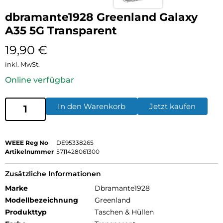
dbramante1928 Greenland Galaxy
A35 5G Transparent
19,90
€
inkl. MwSt.
Online verfügbar
In den Warenkorb
Jetzt kaufen
WEEE Reg No
DE95338265
Artikelnummer
5711428061300
Zusätzliche Informationen
Marke
Dbramante1928
Modellbezeichnung
Greenland
Produkttyp
Taschen & Hüllen