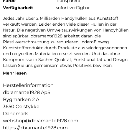
Farbe
Transparent
Verfügbarkeit
sofort verfügbar
Jedes Jahr über 2 Milliarden Handyhüllen aus Kunststoff
verkauft werden. Leider enden viele dieser Hüllen in der
Natur. Die negativen Umweltauswirkungen von Handyhüllen
sind spürbar. dbramante1928 arbeitet daran, die
Plastikverschmutzung zu reduzieren, indemEinweg
Kunststoffprodukte durch Produkte aus wiedergewonnenen
und recycelten Materialien ersetzt werden. Und das ohne
Kompromisse in Sachen Qualität, Funktionalität und Design.
Lassen Sie uns gemeinsam etwas Positives bewirken.
Mehr lesen
100 % RECYCLING KUNSTSTOFF:
Herstellerinformation
Wir verwenden ausschließlich GRS zertifizierten
Recyclingkunststoff. So können wir mit Sicherheit wissen,
dbramante1928 ApS
dass unsere Produkte so sind, wie wir sie bewerben.
Bygmarken 2 A
3650 Oelstykke
KOMPATIBEL MIT KABELLOSEM LADEN :
Dänemark
Diese Handyhülle ist mit kabellosem Laden kompatibel.
webshop@dbramante1928.com
DESIGN MIT FOKUS AUF SCHUTZ :
https://dbramante1928.com