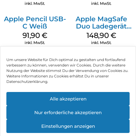
Transparent
Transparent
inkl. MwSt.
inkl. MwSt.
Apple Pencil USB-
Apple MagSafe
C Weiß
Duo Ladegerät
Weiß
91,90
€
148,90
€
inkl. MwSt.
inkl. MwSt.
Um unsere Website für Dich optimal zu gestalten und fortlaufend
verbessern zu können, verwenden wir Cookies. Durch die weitere
Nutzung der Website stimmst Du der Verwendung von Cookies zu.
Impressum
Weitere Informationen zu Cookies erhältst Du in unserer
Datenschutzerklärung.
AGB
Datenschutz
Alle akzeptieren
Vertrag widerrufen
Nur erforderliche akzeptieren
Hinweis zur Batterieentsorgung
Einstellungen anzeigen
Newsletter