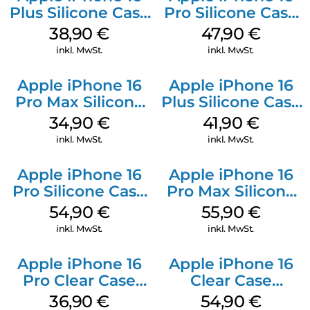
Plus Silicone Case
Pro Silicone Case
MagSafe Denim
MagSafe Denim
38,90
€
47,90
€
inkl. MwSt.
inkl. MwSt.
Apple iPhone 16
Apple iPhone 16
Pro Max Silicone
Plus Silicone Case
Case MagSafe
MagSafe Stone
34,90
€
41,90
€
Denim
Gray
inkl. MwSt.
inkl. MwSt.
Apple iPhone 16
Apple iPhone 16
Pro Silicone Case
Pro Max Silicone
MagSafe Black
Case MagSafe
54,90
€
55,90
€
Stone Gray
inkl. MwSt.
inkl. MwSt.
Apple iPhone 16
Apple iPhone 16
Pro Clear Case
Clear Case
MagSafe
MagSafe
36,90
€
54,90
€