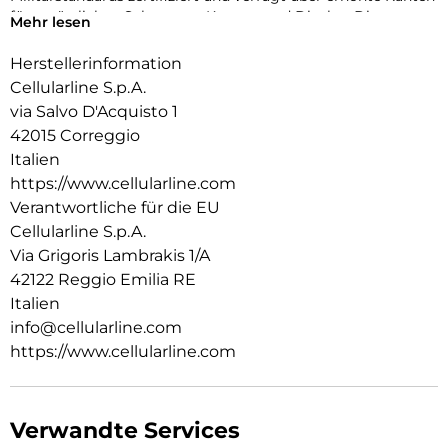
für zusätzlichen Schutz von Kamera und Display. Die
Mehr lesen
antibakterielle Beschichtung und die Verwendung von
Recyclingmaterial machen ICY MAG zu einer sicheren und
Herstellerinformation
verantwortungsvollen Wahl für jeden Tag.
Cellularline S.p.A.
via Salvo D'Acquisto 1
42015 Correggio
Italien
https://www.cellularline.com
Verantwortliche für die EU
Cellularline S.p.A.
Via Grigoris Lambrakis 1/A
42122 Reggio Emilia RE
Italien
info@cellularline.com
https://www.cellularline.com
Verwandte Services