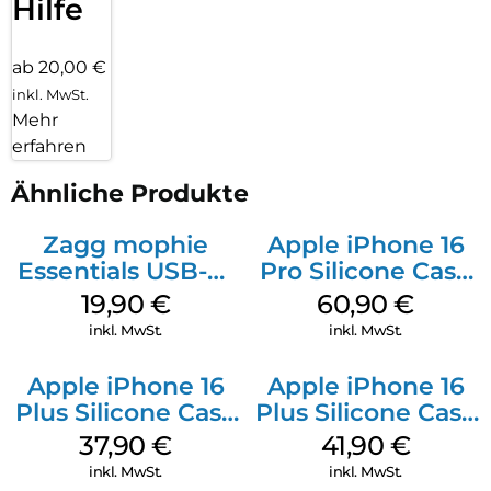
Hilfe
ab 20,00 €
inkl. MwSt.
Mehr
erfahren
Ähnliche Produkte
Zagg mophie
Apple iPhone 16
Essentials USB-C-
Pro Silicone Case
20W Charger PD
MagSafe Stone
19,90
€
60,90
€
Weiß
Gray
inkl. MwSt.
inkl. MwSt.
Apple iPhone 16
Apple iPhone 16
Plus Silicone Case
Plus Silicone Case
MagSafe Lake
MagSafe Stone
37,90
€
41,90
€
Green
Gray
inkl. MwSt.
inkl. MwSt.