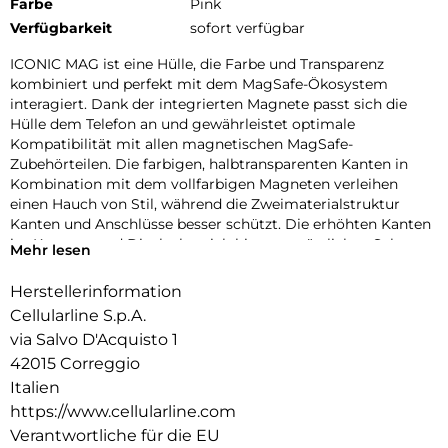
Farbe
Pink
Verfügbarkeit
sofort verfügbar
ICONIC MAG ist eine Hülle, die Farbe und Transparenz
kombiniert und perfekt mit dem MagSafe-Ökosystem
interagiert. Dank der integrierten Magnete passt sich die
Hülle dem Telefon an und gewährleistet optimale
Kompatibilität mit allen magnetischen MagSafe-
Zubehörteilen. Die farbigen, halbtransparenten Kanten in
Kombination mit dem vollfarbigen Magneten verleihen
einen Hauch von Stil, während die Zweimaterialstruktur
Kanten und Anschlüsse besser schützt. Die erhöhten Kanten
im Kamera- und Displaybereich bieten zusätzlichen Schutz
Mehr lesen
vor Stößen und Kratzern. Mit ICONIC MAG ist Ihr Telefon
geschützt und immer einsatzbereit mit dem MagSafe-
Herstellerinformation
Ökosystem.
Cellularline S.p.A.
via Salvo D'Acquisto 1
42015 Correggio
Italien
https://www.cellularline.com
Verantwortliche für die EU