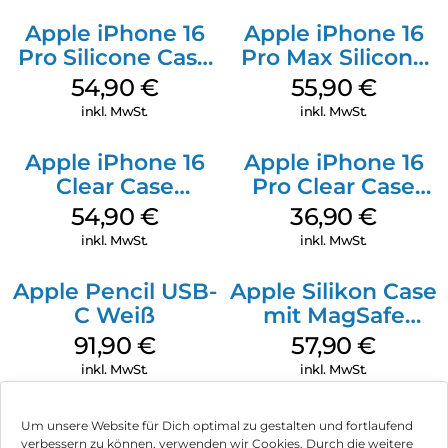
Apple iPhone 16
Apple iPhone 16
Pro Silicone Case
Pro Max Silicone
MagSafe Black
Case MagSafe
54,90
€
55,90
€
Stone Gray
inkl. MwSt.
inkl. MwSt.
Apple iPhone 16
Apple iPhone 16
Clear Case
Pro Clear Case
MagSafe
MagSafe
54,90
€
36,90
€
Transparent
Transparent
inkl. MwSt.
inkl. MwSt.
Apple Pencil USB-
Apple Silikon Case
C Weiß
mit MagSafe
iPhone 14 Pro
91,90
€
57,90
€
(PRODUCT)RED
inkl. MwSt.
inkl. MwSt.
Um unsere Website für Dich optimal zu gestalten und fortlaufend
verbessern zu können, verwenden wir Cookies. Durch die weitere