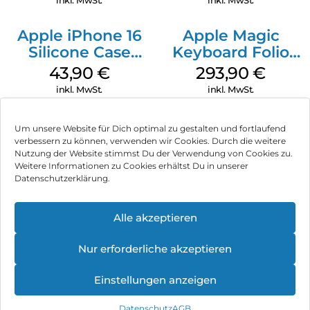
inkl. MwSt.
inkl. MwSt.
Apple iPhone 16
Apple Magic
Silicone Case
Keyboard Folio
MagSafe Plum
iPad 10.9″ (10.Gen.)
43,90
€
293,90
€
Weiß
inkl. MwSt.
inkl. MwSt.
Um unsere Website für Dich optimal zu gestalten und fortlaufend
verbessern zu können, verwenden wir Cookies. Durch die weitere
Nutzung der Website stimmst Du der Verwendung von Cookies zu.
Impressum
Weitere Informationen zu Cookies erhältst Du in unserer
Datenschutzerklärung.
AGB
Datenschutz
Alle akzeptieren
Vertrag widerrufen
Nur erforderliche akzeptieren
Hinweis zur Batterieentsorgung
Einstellungen anzeigen
Newsletter
Datenschutz
AGB