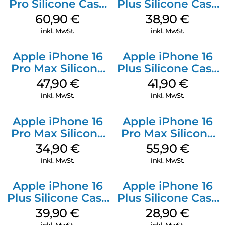
Pro Silicone Case
Plus Silicone Case
MagSafe Stone
MagSafe Denim
60,90
€
38,90
€
Gray
inkl. MwSt.
inkl. MwSt.
Apple iPhone 16
Apple iPhone 16
Pro Max Silicone
Plus Silicone Case
Case MagSafe
MagSafe Stone
47,90
€
41,90
€
Black
Gray
inkl. MwSt.
inkl. MwSt.
Apple iPhone 16
Apple iPhone 16
Pro Max Silicone
Pro Max Silicone
Case MagSafe
Case MagSafe
34,90
€
55,90
€
Denim
Stone Gray
inkl. MwSt.
inkl. MwSt.
Apple iPhone 16
Apple iPhone 16
Plus Silicone Case
Plus Silicone Case
MagSafe Plum
MagSafe Black
39,90
€
28,90
€