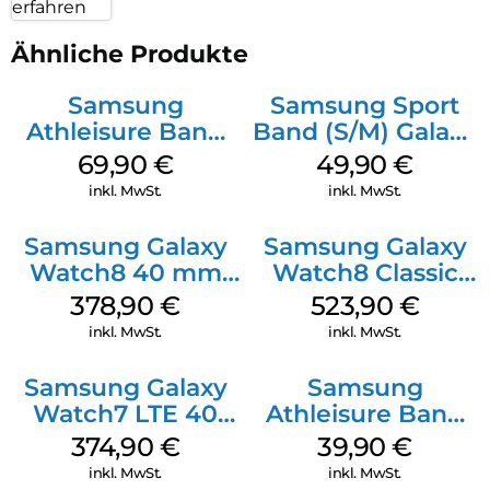
erfahren
Ähnliche Produkte
Samsung
Samsung Sport
Athleisure Band
Band (S/M) Galaxy
(M/L) Galaxy
Watch8/Watch8
69,90
€
49,90
€
Watch8/Watch8
Classic White
inkl. MwSt.
inkl. MwSt.
Classic Graphite
Samsung Galaxy
Samsung Galaxy
Watch8 40 mm
Watch8 Classic
Graphite
White
378,90
€
523,90
€
inkl. MwSt.
inkl. MwSt.
Samsung Galaxy
Samsung
Watch7 LTE 40
Athleisure Band
mm Cream
M/L Galaxy
374,90
€
39,90
€
Watch7 Silver
inkl. MwSt.
inkl. MwSt.