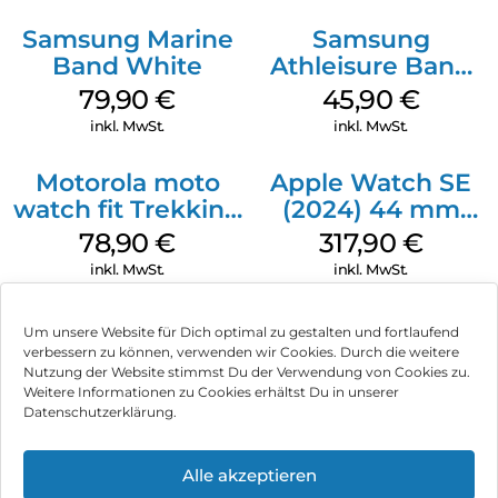
Samsung Marine
Samsung
Band White
Athleisure Band
S/M Galaxy
79,90
€
45,90
€
Watch7 Cream
inkl. MwSt.
inkl. MwSt.
Motorola moto
Apple Watch SE
watch fit Trekking
(2024) 44 mm
Green
GPS + Cellular
78,90
€
317,90
€
(Sportarmband
inkl. MwSt.
inkl. MwSt.
Mitternacht M/L)
Mitternacht
Um unsere Website für Dich optimal zu gestalten und fortlaufend
verbessern zu können, verwenden wir Cookies. Durch die weitere
Nutzung der Website stimmst Du der Verwendung von Cookies zu.
Impressum
Weitere Informationen zu Cookies erhältst Du in unserer
Datenschutzerklärung.
AGB
Datenschutz
Alle akzeptieren