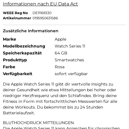
Informationen nach EU Data Act
WEEE Reg No
DE11169330
Artikelnummer
0195950631586
Zusätzliche Informationen
Marke
Apple
Modellbezeichnung
Watch Series 11
Speicherkapazität
64 GB
Produkttyp
Smartwatches
Farbe
Rosa
Verfügbarkeit
sofort verfügbar
Die Apple Watch Series 11 gibt dir wertvolle Insights zu
deiner Gesundheit wie etwa Mitteilungen bei hoher oder
niedriger Herzfrequenz und den Schlafindex. Bring deine
Fitness in Form mit fortschrittlichen Messwerten für alle
deine Workouts. Du bekommst bis zu 24 Stunden
Batterielaufzeit.
BLUTHOCHDRUCK MITTEILUNGEN.
Die Apple Watch Series 11 kann Anzeichen für chronischen