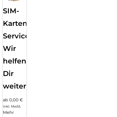
Sende eine Textnachricht, nimm einen Anruf an, hör Musik,
SIM-
verwende Siri und erhalte Mitteilungen. Die Series 11 (GPS)
funktioniert mit deinem iPhone und im WLAN, damit du in
Verbindung bleibst.
Karten
Service:
Wir
helfen
Dir
weiter
ab 0,00 €
inkl. MwSt.
Mehr