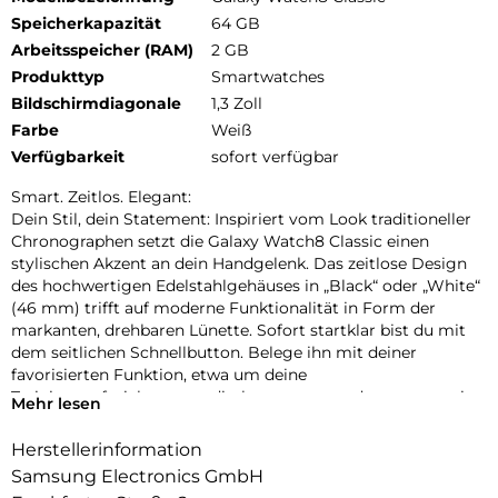
Speicherkapazität
64 GB
Arbeitsspeicher (RAM)
2 GB
Produkttyp
Smartwatches
Bildschirmdiagonale
1,3 Zoll
Farbe
Weiß
Verfügbarkeit
sofort verfügbar
Smart. Zeitlos. Elegant:
Dein Stil, dein Statement: Inspiriert vom Look traditioneller
Chronographen setzt die Galaxy Watch8 Classic einen
stylischen Akzent an dein Handgelenk. Das zeitlose Design
des hochwertigen Edelstahlgehäuses in „Black“ oder „White“
(46 mm) trifft auf moderne Funktionalität in Form der
markanten, drehbaren Lünette. Sofort startklar bist du mit
dem seitlichen Schnellbutton. Belege ihn mit deiner
favorisierten Funktion, etwa um deine
Trainingsaufzeichnungen direkt zu starten oder spontan eine
Mehr lesen
Sprachnotiz aufzunehmen. Die neuen, separat erhältlichen
Armbänder bieten eine große Auswahl an hochwertigen
Herstellerinformation
Materialien und frischen Farben. Tausche die Armbänder mit
Samsung Electronics GmbH
nur einem Klick aus, um deinen persönlichen Stil mit dem