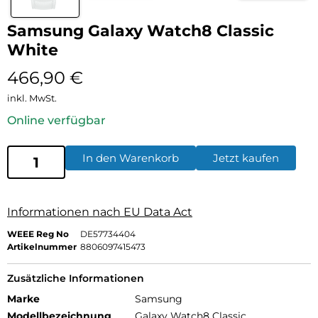
Samsung Galaxy Watch8 Classic
White
466,90
€
inkl. MwSt.
Online verfügbar
In den Warenkorb
Jetzt kaufen
Informationen nach EU Data Act
WEEE Reg No
DE57734404
Artikelnummer
8806097415473
Zusätzliche Informationen
Marke
Samsung
Modellbezeichnung
Galaxy Watch8 Classic