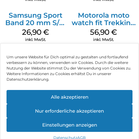
deinen Arm, aktiviere Google Gemini und sprich in die
Galaxy Watch. Gemini kann nach passenden Antworten auf
deine Fragen suchen, deinen Terminkalender checken oder
Samsung Sport
Motorola moto
Nachrichten für dich verschicken, ohne dass du dein
Band 20 mm S/M
watch fit Trekking
Smartphone in die Hand nehmen musst. Lass dir eine
Galaxy Watch4
Green
26,90
€
56,90
€
Laufstrecke von 8 km Länge empfehlen. Starte deine
Serie Graphite
Lieblings-Playlist, setze einen Timer für bissfeste Pasta oder
inkl. MwSt.
inkl. MwSt.
suche nach proteinreichen Snacks ohne Zucker – ganz
einfach per Sprachbefehl. Du bist spät dran? Dann lass
Gemini eine Nachricht für dich verfassen und direkt an deine
Um unsere Website für Dich optimal zu gestalten und fortlaufend
Freunde verschicken. Je mehr du deine Galaxy Watch nutzt,
verbessern zu können, verwenden wir Cookies. Durch die weitere
Nutzung der Website stimmst Du der Verwendung von Cookies zu.
desto besser lernt Gemini deine Routinen kennen – und kann
Impressum
Weitere Informationen zu Cookies erhältst Du in unserer
dir proaktiv Hilfe anbieten.
Datenschutzerklärung.
AGB
Datenschutz
Alle akzeptieren
Vertrag widerrufen
Nur erforderliche akzeptieren
Hinweis zur Batterieentsorgung
Einstellungen anzeigen
Newsletter
Datenschutz
AGB