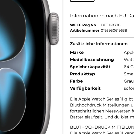
Informationen nach EU Da
WEEE Reg No
DE11169330
Artikelnummer
0195950619638
Zusätzliche Informationen
Marke
Appl
Modellbezeichnung
Watc
Speicherkapazität
64 
Produkttyp
Smar
Farbe
Grau
Verfügbarkeit
sofo
Die Apple Watch Series 11 gibt
Bluthochdruck Mitteilungen un
fortschrittlichen Messwerten 
Batterielaufzeit. Und du bist
BLUTHOCHDRUCK MITTEILUN
Die Apple Watch Series 11 ka