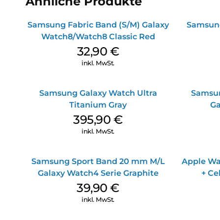
Ähnliche Produkte
Samsung Fabric Band (S/M) Galaxy
Samsun
Watch8/Watch8 Classic Red
32,90
€
inkl. MwSt.
Samsung Galaxy Watch Ultra
Samsun
Titanium Gray
Ga
395,90
€
inkl. MwSt.
Samsung Sport Band 20 mm M/L
Apple Wa
Galaxy Watch4 Serie Graphite
+ Ce
Mitter
39,90
€
inkl. MwSt.