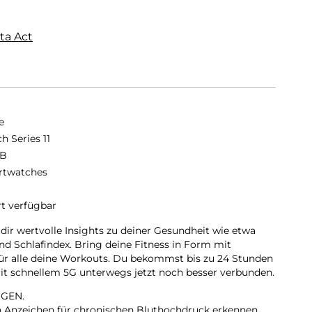
ta Act
e
h Series 11
GB
twatches
rt verfügbar
 dir wertvolle Insights zu deiner Gesundheit wie etwa
d Schlafindex. Bring deine Fitness in Form mit
für alle deine Workouts. Du bekommst bis zu 24 Stunden
 mit schnellem 5G unterwegs jetzt noch besser verbunden.
GEN.
nn Anzeichen für chronischen Bluthochdruck erkennen