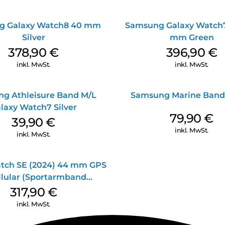
g Galaxy Watch8 40 mm
Samsung Galaxy Watch7
Silver
mm Green
378,90
€
396,90
€
inkl. MwSt.
inkl. MwSt.
g Athleisure Band M/L
Samsung Marine Band
laxy Watch7 Silver
79,90
€
39,90
€
inkl. MwSt.
inkl. MwSt.
tch SE (2024) 44 mm GPS
llular (Sportarmband
nacht M/L) Mitternacht
317,90
€
inkl. MwSt.