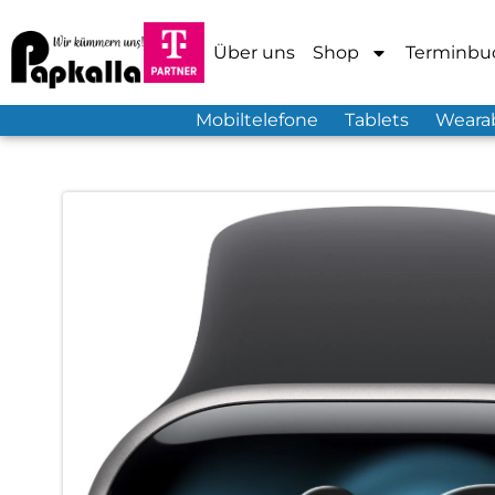
Über uns
Shop
Terminbu
Mobiltelefone
Tablets
Weara