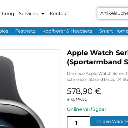
chung
Services
Kontakt
bles
Festnetz
Kopfhörer & Headsets
Smart Hom
Apple Watch Seri
(Sportarmband S
Die neue Apple Watch Series 1
schnellem 5G und bis zu 24 Stu
578,90
€
inkl. MwSt.
Online verfügbar
In den Waren