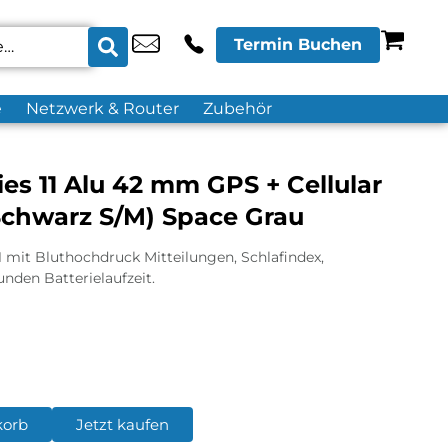
Termin Buchen
e
Netzwerk & Router
Zubehör
es 11 Alu 42 mm GPS + Cellular
chwarz S/M) Space Grau
1 mit Bluthochdruck Mitteilungen, Schlafindex,
nden Batterielaufzeit.
korb
Jetzt kaufen