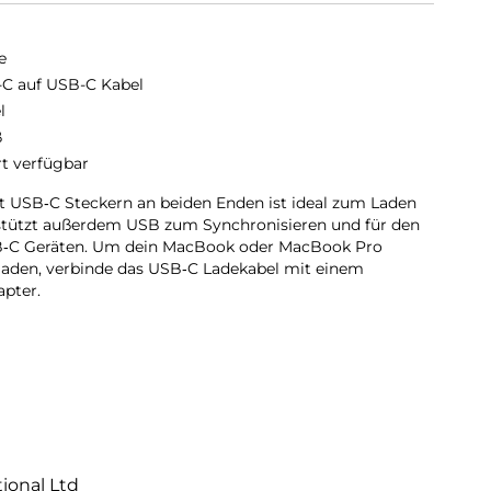
e
C auf USB-C Kabel
l
ß
rt verfügbar
t USB‑C Steckern an beiden Enden ist ideal zum Laden
stützt außerdem USB zum Synchronisieren und für den
B‑C Geräten. Um dein MacBook oder MacBook Pro
 laden, verbinde das USB‑C Ladekabel mit einem
pter.
tional Ltd