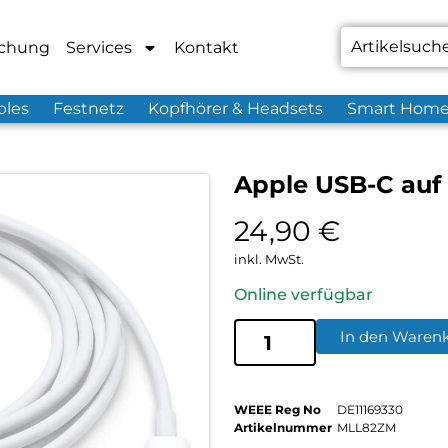
chung
Services
Kontakt
bles
Festnetz
Kopfhörer & Headsets
Smart Hom
Apple USB-C auf
24,90
€
inkl. MwSt.
Online verfügbar
In den Waren
WEEE Reg No
DE11169330
Artikelnummer
MLL82ZM