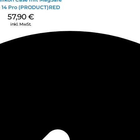
 14 Pro (PRODUCT)RED
57,90
€
inkl. MwSt.