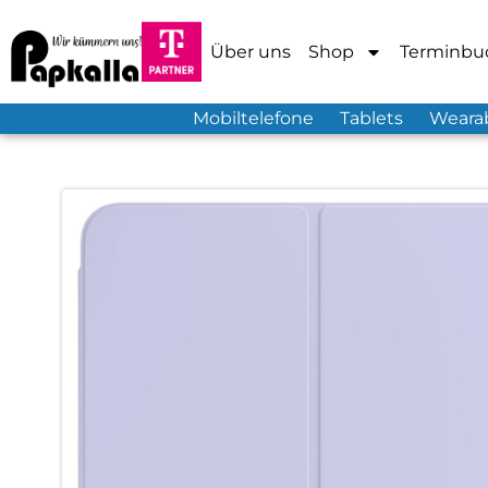
Über uns
Shop
Terminbu
Mobiltelefone
Tablets
Weara