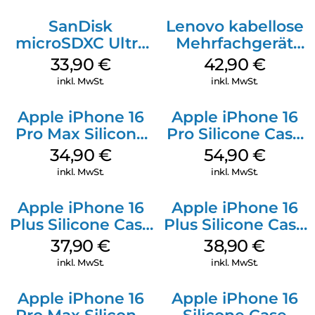
SanDisk
Lenovo kabellose
microSDXC Ultra
Mehrfachgerät
128 GB + Adapter
Luna Grey
33,90
€
42,90
€
Mobile
inkl. MwSt.
inkl. MwSt.
Apple iPhone 16
Apple iPhone 16
Pro Max Silicone
Pro Silicone Case
Case MagSafe
MagSafe Black
34,90
€
54,90
€
Denim
inkl. MwSt.
inkl. MwSt.
Apple iPhone 16
Apple iPhone 16
Plus Silicone Case
Plus Silicone Case
MagSafe Lake
MagSafe Denim
37,90
€
38,90
€
Green
inkl. MwSt.
inkl. MwSt.
Apple iPhone 16
Apple iPhone 16