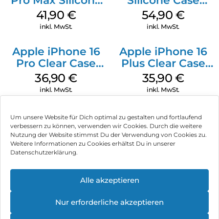
Pro Max Silicone
Silicone Case
Case MagSafe
MagSafe Black
41,90
€
54,90
€
Ultramarine
inkl. MwSt.
inkl. MwSt.
Apple iPhone 16
Apple iPhone 16
Pro Clear Case
Plus Clear Case
MagSafe
MagSafe
36,90
€
35,90
€
Transparent
Transparent
inkl. MwSt.
inkl. MwSt.
Um unsere Website für Dich optimal zu gestalten und fortlaufend
verbessern zu können, verwenden wir Cookies. Durch die weitere
Nutzung der Website stimmst Du der Verwendung von Cookies zu.
Impressum
Weitere Informationen zu Cookies erhältst Du in unserer
Datenschutzerklärung.
AGB
Datenschutz
Alle akzeptieren
Vertrag widerrufen
Nur erforderliche akzeptieren
Hinweis zur Batterieentsorgung