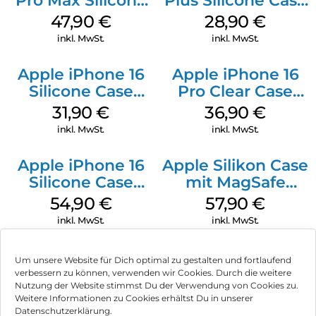
Pro Max Silicone
Plus Silicone Case
Case MagSafe
MagSafe Black
47,90
€
28,90
€
Black
inkl. MwSt.
inkl. MwSt.
Apple iPhone 16
Apple iPhone 16
Silicone Case
Pro Clear Case
MagSafe Fuchsia
MagSafe
31,90
€
36,90
€
Transparent
inkl. MwSt.
inkl. MwSt.
Apple iPhone 16
Apple Silikon Case
Silicone Case
mit MagSafe
MagSafe Black
iPhone 14 Pro
54,90
€
57,90
€
(PRODUCT)RED
inkl. MwSt.
inkl. MwSt.
Um unsere Website für Dich optimal zu gestalten und fortlaufend
verbessern zu können, verwenden wir Cookies. Durch die weitere
Nutzung der Website stimmst Du der Verwendung von Cookies zu.
Impressum
Weitere Informationen zu Cookies erhältst Du in unserer
Datenschutzerklärung.