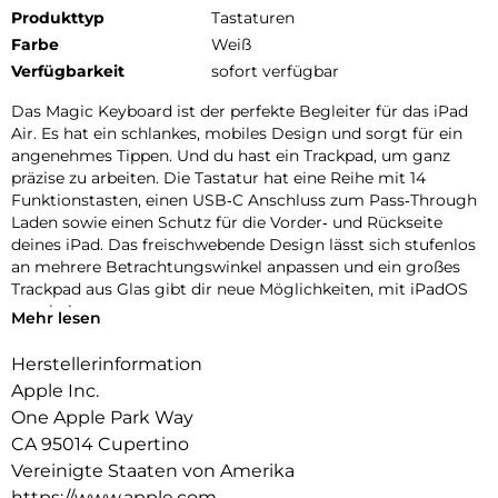
Produkttyp
Tastaturen
Farbe
Weiß
Verfügbarkeit
sofort verfügbar
Das Magic Keyboard ist der perfekte Begleiter für das iPad
Air. Es hat ein schlankes, mobiles Design und sorgt für ein
angenehmes Tippen. Und du hast ein Trackpad, um ganz
präzise zu arbeiten. Die Tastatur hat eine Reihe mit 14
Funktions­tasten, einen USB‑C Anschluss zum Pass‑Through
Laden sowie einen Schutz für die Vorder‑ und Rückseite
deines iPad. Das frei­schwebende Design lässt sich stufenlos
an mehrere Betrachtungs­winkel anpassen und ein großes
Trackpad aus Glas gibt dir neue Möglichkeiten, mit iPadOS
zu arbeiten.
Mehr lesen
Herstellerinformation
Apple Inc.
One Apple Park Way
CA 95014 Cupertino
Vereinigte Staaten von Amerika
https://www.apple.com