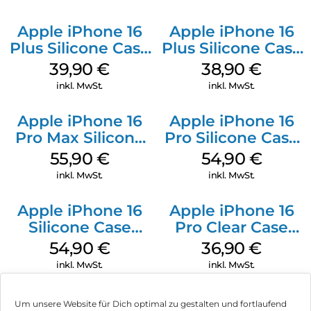
Apple iPhone 16
Apple iPhone 16
Plus Silicone Case
Plus Silicone Case
MagSafe Plum
MagSafe Denim
39,90
€
38,90
€
inkl. MwSt.
inkl. MwSt.
Apple iPhone 16
Apple iPhone 16
Pro Max Silicone
Pro Silicone Case
Case MagSafe
MagSafe Black
55,90
€
54,90
€
Stone Gray
inkl. MwSt.
inkl. MwSt.
Apple iPhone 16
Apple iPhone 16
Silicone Case
Pro Clear Case
MagSafe Black
MagSafe
54,90
€
36,90
€
Transparent
inkl. MwSt.
inkl. MwSt.
Um unsere Website für Dich optimal zu gestalten und fortlaufend