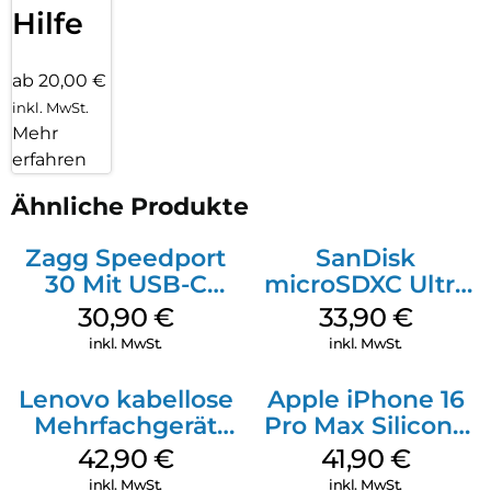
Hilfe
ab 20,00 €
inkl. MwSt.
Mehr
erfahren
Ähnliche Produkte
Zagg Speedport
SanDisk
30 Mit USB-C
microSDXC Ultra
Kabel Weiß
128 GB + Adapter
30,90
€
33,90
€
Mobile
inkl. MwSt.
inkl. MwSt.
Lenovo kabellose
Apple iPhone 16
Mehrfachgerät
Pro Max Silicone
Luna Grey
Case MagSafe
42,90
€
41,90
€
Ultramarine
inkl. MwSt.
inkl. MwSt.