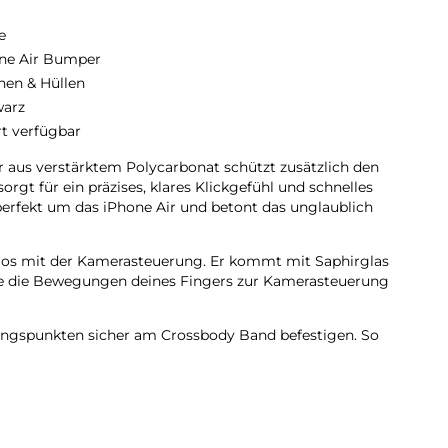
e
ne Air Bumper
hen & Hüllen
arz
rt verfügbar
 aus verstärktem Polycarbonat schützt zusätzlich den
orgt für ein präzises, klares Klickgefühl und schnelles
erfekt um das iPhone Air und betont das unglaublich
los mit der Kamerasteuerung. Er kommt mit Saphirglas
die die Bewegungen deines Fingers zur Kamerasteuerung
dungs­punkten sicher am Crossbody Band befestigen. So
ach freihändig tragen.