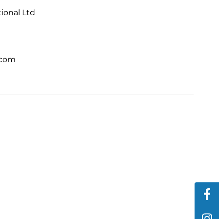
tional Ltd
.com