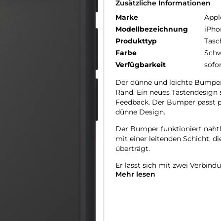
Zusätzliche Informationen
Marke
Appl
Modellbezeichnung
iPho
Produkttyp
Tasc
Farbe
Schw
Verfügbarkeit
sofo
Der dünne und leichte Bumper
Rand. Ein neues Tastendesign s
Feedback. Der Bumper passt p
dünne Design.
Der Bumper funktioniert naht
mit einer leitenden Schicht, 
überträgt.
Er lässt sich mit zwei Verbin
Mehr lesen
kannst du dein iPhone Air einf