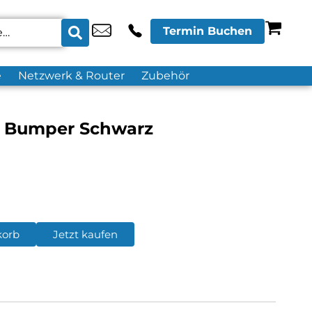
Termin Buchen
e
Netzwerk & Router
Zubehör
r Bumper Schwarz
korb
Jetzt kaufen