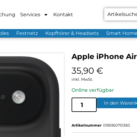
chung
Services
Kontakt
bles
Festnetz
Kopfhörer & Headsets
Smart Hom
Apple iPhone Ai
35,90
€
inkl. MwSt.
Online verfügbar
In den Waren
Artikelnummer
0195950751383