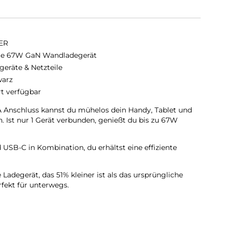
ER
e 67W GaN Wandladegerät
geräte & Netzteile
arz
rt verfügbar
A Anschluss kannst du mühelos dein Handy, Tablet und
. Ist nur 1 Gerät verbunden, genießt du bis zu 67W
SB-C in Kombination, du erhältst eine effiziente
degerät, das 51% kleiner ist als das ursprüngliche
ekt für unterwegs.
itssystem sorgt für sicheres und geschütztes Laden.