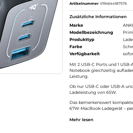
Artikelnummer
0194644187576
Zusätzliche Informationen
Marke
ANK
Modellbezeichnung
Prim
Produkttyp
Lade
Farbe
Schw
Verfügbarkeit
sofo
Mit 2 USB-C Ports und 1 USB-
Notebook gleichzeitig aufladen
Leistung.
Ob nur USB-C oder USB-A und U
Ladeleistung von 65W.
Das bemerkenswert kompakte La
67W-MacBook-Ladegerät – perf
Das ActiveShield 2.0-Sicherhe
Mehr lesen