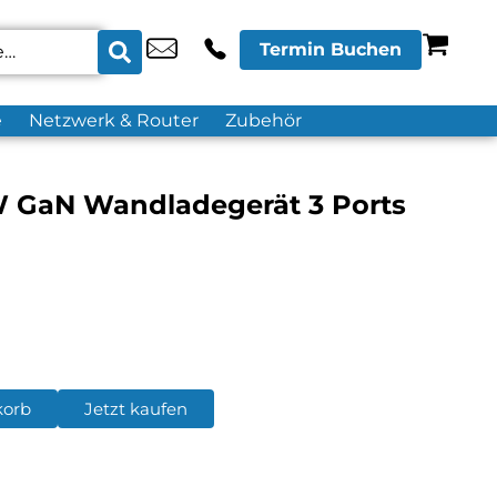
Termin Buchen
e
Netzwerk & Router
Zubehör
 GaN Wandladegerät 3 Ports
korb
Jetzt kaufen