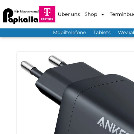
Über uns
Shop
Terminbu
Mobiltelefone
Tablets
Weara