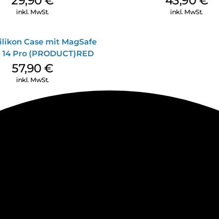
29,90
€
43,90
€
inkl. MwSt.
inkl. MwSt.
ilikon Case mit MagSafe
 14 Pro (PRODUCT)RED
57,90
€
inkl. MwSt.