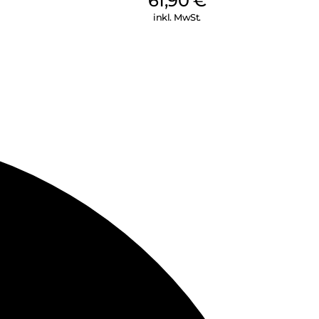
61,90
€
inkl. MwSt.