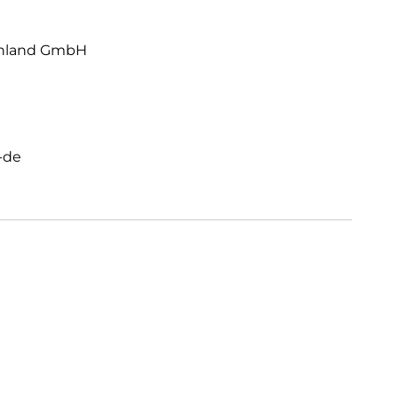
chland GmbH
-de