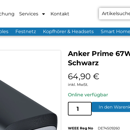
chung
Services
Kontakt
bles
Festnetz
Kopfhörer & Headsets
Smart Hom
Anker Prime 67W
Schwarz
64,90
€
inkl. MwSt.
Online verfügbar
In den Waren
WEEE Reg No
DE74509260