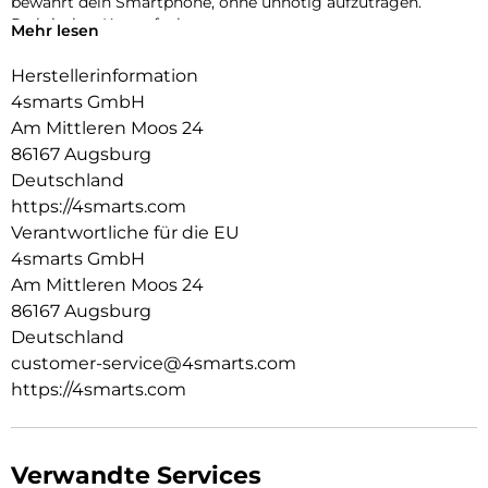
bewahrt dein Smartphone, ohne unnötig aufzutragen.
Praktisches Kartenfach
Mehr lesen
Wichtige Karten immer dabei: Das integrierte Fach bietet
Platz für Kredit- oder Bankkarten und unterstützt einen
Herstellerinformation
minimalistischen Alltag ohne zusätzliche Geldbörse.
4smarts GmbH
Passgenau & durchdacht
Am Mittleren Moos 24
Präzise Aussparungen gewährleisten uneingeschränkten
86167 Augsburg
Zugriff auf Kamera, Anschlüsse und Tasten. Die exakte
Passform sorgt für komfortable Bedienung und ein sauberes
Deutschland
Erscheinungsbild.
https://4smarts.com
Verantwortliche für die EU
4smarts GmbH
Am Mittleren Moos 24
86167 Augsburg
Deutschland
customer-service@4smarts.com
https://4smarts.com
Verwandte Services