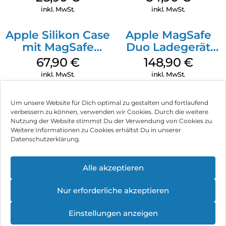
Transparent
inkl. MwSt.
inkl. MwSt.
Apple Silikon Case
Apple MagSafe
mit MagSafe
Duo Ladegerät
iPhone 14 Pro
Weiß
67,90
€
148,90
€
(PRODUCT)RED
inkl. MwSt.
inkl. MwSt.
Um unsere Website für Dich optimal zu gestalten und fortlaufend
verbessern zu können, verwenden wir Cookies. Durch die weitere
Nutzung der Website stimmst Du der Verwendung von Cookies zu.
Impressum
Weitere Informationen zu Cookies erhältst Du in unserer
Datenschutzerklärung.
AGB
Datenschutz
Alle akzeptieren
Vertrag widerrufen
Nur erforderliche akzeptieren
Hinweis zur Batterieentsorgung
Einstellungen anzeigen
Newsletter