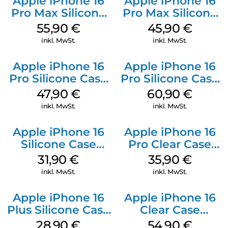
Apple iPhone 16
Apple iPhone 16
Pro Max Silicone
Pro Max Silicone
Case MagSafe
Case MagSafe
55,90
€
45,90
€
Stone Gray
Ultramarine
inkl. MwSt.
inkl. MwSt.
Apple iPhone 16
Apple iPhone 16
Pro Silicone Case
Pro Silicone Case
MagSafe Denim
MagSafe Stone
47,90
€
60,90
€
Gray
inkl. MwSt.
inkl. MwSt.
Apple iPhone 16
Apple iPhone 16
Silicone Case
Pro Clear Case
MagSafe Fuchsia
MagSafe
31,90
€
35,90
€
Transparent
inkl. MwSt.
inkl. MwSt.
Apple iPhone 16
Apple iPhone 16
Plus Silicone Case
Clear Case
MagSafe Black
MagSafe
28,90
€
54,90
€