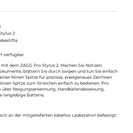
g
Stylus 2
abestifte
rt verfügbar
ät mit dem ZAGG Pro Stylus 2. Machen Sie Notizen,
Dokumente, blättern Sie durch swipen und tun Sie einfach
einer feinen Spitze für präzises, pixelgenaues Zeichnen
tiven Spitze zum Streichen einfach zu bedienen. Pro
em über Neigungserkennung, Handballenabweisung,
e langlebige Batterie.
ch an der mitgelieferten kabellos Ladestation befestigt.
 kabellos Qi-Ladegerät.