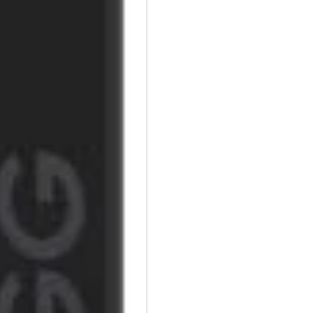
Mit der universellen, kapazit
Seiten blättern, und mit der a
Linien für Notizen oder Skizze
Wird magnetisch befestigt:
Das Pro Stylus 2 wird magnetis
Einschalten mit Stiftklick:
Der Pro Stylus 2 lässt sich ga
kapazitive Ende. Der Stift scha
Neigungserkennungsfunktion:
Der Pro Stylus 2 verfügt über 
Schlags variieren können.
Handflächenabweisende Techn
Wenn Sie den Pro Stylus 2 ver
wird dies nur vom Pro Stylus 2 
beeinträchtigt.