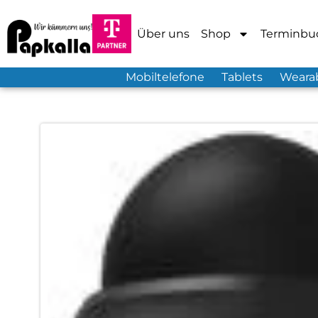
Über uns
Shop
Terminbu
Mobiltelefone
Tablets
Weara