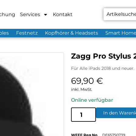
chung
Services
Kontakt
bles
Festnetz
Kopfhörer & Headsets
Smart Hom
Zagg Pro Stylus 
Für Alle iPads 2018 und neuer.
69,90
€
inkl. MwSt.
Online verfügbar
In den Waren
WEEE Reg No
DE65750739