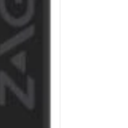
Auswechselbare Spitze:
Der Pro Stylus 2 wird mit einer
Langlebige Batterie:
Arbeiten Sie länger, ohne sic
hält bis zu sechseinhalb Stun
Kompatibel mit Apps, die Appl
Verwenden Sie die Pro Stylus 2
Apple Pencil.
LED Anzeige für den Ladevorg
An der Ladestation leuchtet e