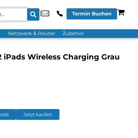
Termin Buchen
e
Netzwerk & Router
Zubehör
2 iPads Wireless Charging Grau
korb
Jetzt kaufen