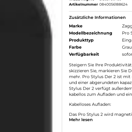
Artikelnummer
0840056188624
Zusätzliche Informationen
Marke
Zag
Modellbezeichnung
Pro 
Produkttyp
Eing
Farbe
Grau
Verfügbarkeit
sofo
Steigern Sie Ihre Produktivit
skizzieren Sie, markieren Sie 
mehr. Pro Stylus Der 2 ist mit 
und einer abgerundeten kapazi
Stylus Der 2 verfügt außerd
kabellos zum Aufladen und ein
Kabelloses Aufladen:
Das Pro Stylus 2 wird magnetis
Mehr lesen
Es funktioniert auch mit jedem
Stift mit zwei Spitzen: