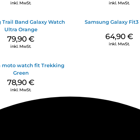
inkl. MwSt.
inkl. MwSt.
Trail Band Galaxy Watch
Samsung Galaxy Fit3 
Ultra Orange
64,90
€
79,90
€
inkl. MwSt.
inkl. MwSt.
 moto watch fit Trekking
Green
78,90
€
inkl. MwSt.