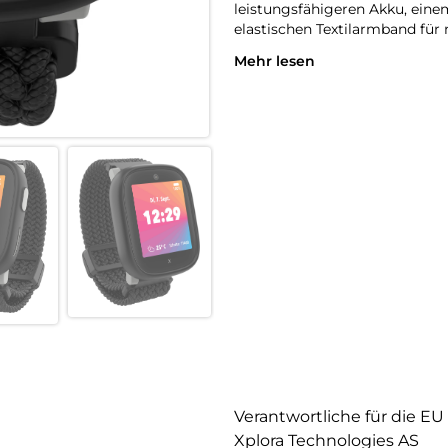
leistungsfähigeren Akku, ein
elastischen Textilarmband für
Mehr lesen
Das neue Design umfasst auße
der Uhr. Die neue Generation d
Eltern, die sich für ihr Kind e
wünschen, ohne Kompromisse b
Verantwortliche für die EU
Xplora Technologies AS