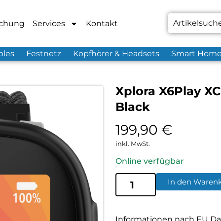
chung
Services
Kontakt
bles
Festnetz
Kopfhörer & Headsets
Smart Hom
Xplora X6Play XC
Black
199,90
€
inkl. MwSt.
Online verfügbar
In den Waren
Informationen nach EU Da