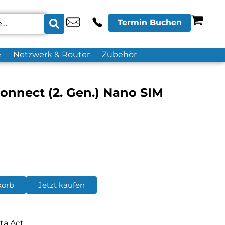
Termin Buchen
e
Netzwerk & Router
Zubehör
onnect (2. Gen.) Nano SIM
korb
Jetzt kaufen
ta Act