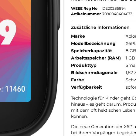
WEEE Reg No
DE20285894
Artikelnummer
7090048404673
Zusätzliche Informationen
Marke
Xplo
Modellbezeichnung
X6Pla
Speicherkapazität
8 G
Arbeitsspeicher (RAM)
1 GB
Produkttyp
Smar
Bildschirmdiagonale
1,52 
Farbe
Schw
Verfügbarkeit
sofo
Technologie für Kinder geht ü
hinaus – es geht darum, Produ
mit dem oft hektischen Leben 
können.
Die neue Generation der X6Pla
bei ihrem Vorgänger begeiste