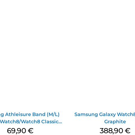
 Athleisure Band (M/L)
Samsung Galaxy Watch
 Watch8/Watch8 Classic
Graphite
Graphite
69,90
€
388,90
€