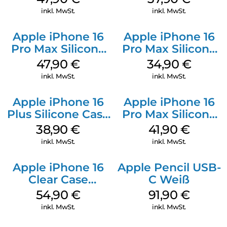
Green
inkl. MwSt.
inkl. MwSt.
Apple iPhone 16
Apple iPhone 16
Pro Max Silicone
Pro Max Silicone
Case MagSafe
Case MagSafe
47,90
€
34,90
€
Black
Denim
inkl. MwSt.
inkl. MwSt.
Apple iPhone 16
Apple iPhone 16
Plus Silicone Case
Pro Max Silicone
MagSafe Denim
Case MagSafe
38,90
€
41,90
€
Ultramarine
inkl. MwSt.
inkl. MwSt.
Apple iPhone 16
Apple Pencil USB-
Clear Case
C Weiß
MagSafe
54,90
€
91,90
€
Transparent
inkl. MwSt.
inkl. MwSt.