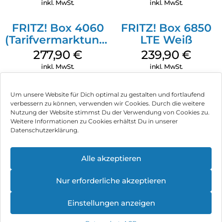
inkl. MwSt.
inkl. MwSt.
FRITZ! Box 4060
FRITZ! Box 6850
(Tarifvermarktung)
LTE Weiß
Weiß
277,90
€
239,90
€
inkl. MwSt.
inkl. MwSt.
Um unsere Website für Dich optimal zu gestalten und fortlaufend
verbessern zu können, verwenden wir Cookies. Durch die weitere
Nutzung der Website stimmst Du der Verwendung von Cookies zu.
Impressum
Weitere Informationen zu Cookies erhältst Du in unserer
Datenschutzerklärung.
AGB
Datenschutz
Alle akzeptieren
Vertrag widerrufen
Nur erforderliche akzeptieren
Hinweis zur Batterieentsorgung
Einstellungen anzeigen
Newsletter