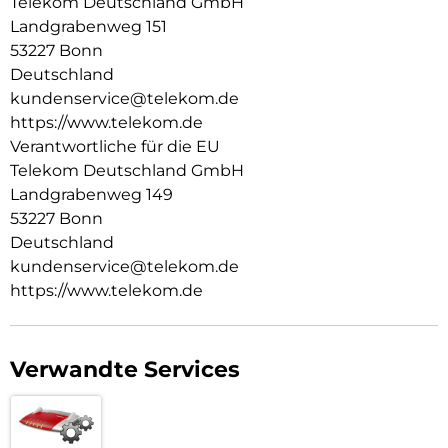
Telekom Deutschland GmbH
Mit maximal 5 kompatiblen Mesh-Geräten erweiterbar.
Landgrabenweg 151
Ideal für MagentaTV in Ultra HD und 4k-Qualität.
53227 Bonn
2 x Gigabit Ethernet LAN-Schnittstellen.
Deutschland
BEDIENUNG:
kundenservice@telekom.de
Schnelle und einfache Einrichtung auch ohne App nur über
https://www.telekom.de
die +Taste (WPS-Taste) möglich.
Verantwortliche für die EU
Barrierefreie Version mit haptischer Verpackung und QR
Telekom Deutschland GmbH
Code zur einfachen Einrichtung
Landgrabenweg 149
53227 Bonn
Deutschland
kundenservice@telekom.de
https://www.telekom.de
Verwandte Services