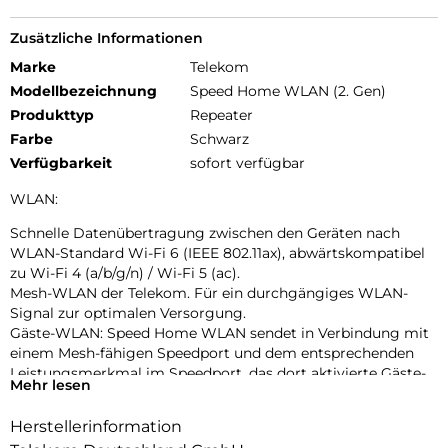
Zusätzliche Informationen
Marke
Telekom
Modellbezeichnung
Speed Home WLAN (2. Gen)
Produkttyp
Repeater
Farbe
Schwarz
Verfügbarkeit
sofort verfügbar
WLAN:
Schnelle Datenübertragung zwischen den Geräten nach
WLAN-Standard Wi-Fi 6 (IEEE 802.11ax), abwärtskompatibel
zu Wi-Fi 4 (a/b/g/n) / Wi-Fi 5 (ac).
Mesh-WLAN der Telekom. Für ein durchgängiges WLAN-
Signal zur optimalen Versorgung.
Gäste-WLAN: Speed Home WLAN sendet in Verbindung mit
einem Mesh-fähigen Speedport und dem entsprechenden
Leistungsmerkmal im Speedport, das dort aktivierte Gäste-
Mehr lesen
WLAN aus.
Herstellerinformation
VERBINDUNGEN: