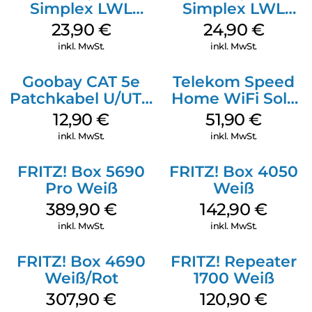
Simplex LWL
Simplex LWL
Patchkabel LC-
Patchkabel LC-
23,90
€
24,90
€
APC Singlemode
APC Singlemode
inkl. MwSt.
inkl. MwSt.
15 m Yellow
20 m Yellow
Goobay CAT 5e
Telekom Speed
Patchkabel U/UTP
Home WiFi Solo
Grau
refurbished Weiß
12,90
€
51,90
€
inkl. MwSt.
inkl. MwSt.
FRITZ! Box 5690
FRITZ! Box 4050
Pro Weiß
Weiß
389,90
€
142,90
€
inkl. MwSt.
inkl. MwSt.
FRITZ! Box 4690
FRITZ! Repeater
Weiß/Rot
1700 Weiß
307,90
€
120,90
€