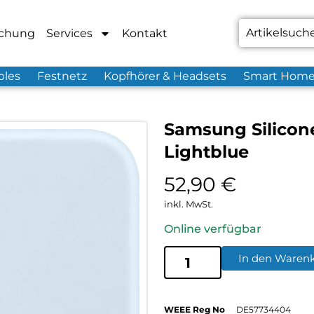
chung
Services
Kontakt
bles
Festnetz
Kopfhörer & Headsets
Smart Hom
Samsung Silicon
Lightblue
52,90
€
inkl. MwSt.
Online verfügbar
In den Waren
WEEE Reg No
DE57734404