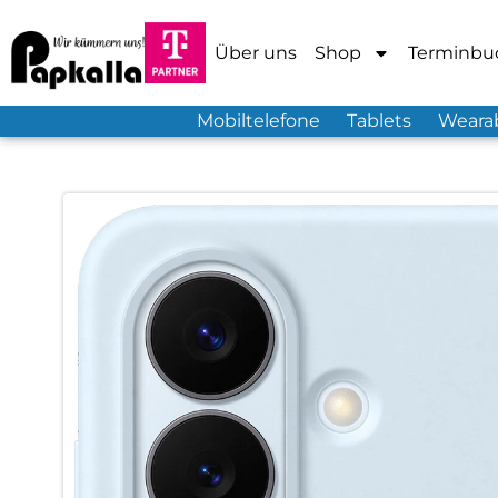
Über uns
Shop
Terminbu
Mobiltelefone
Tablets
Weara