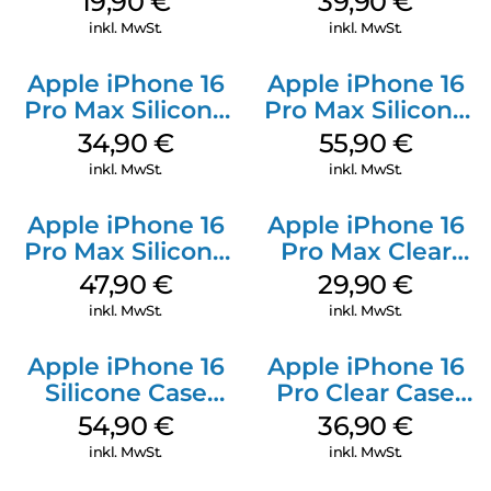
19,90
€
39,90
€
Weiß
inkl. MwSt.
inkl. MwSt.
Apple iPhone 16
Apple iPhone 16
Pro Max Silicone
Pro Max Silicone
Case MagSafe
Case MagSafe
34,90
€
55,90
€
Denim
Stone Gray
inkl. MwSt.
inkl. MwSt.
Apple iPhone 16
Apple iPhone 16
Pro Max Silicone
Pro Max Clear
Case MagSafe
Case MagSafe
47,90
€
29,90
€
Black
Transparent
inkl. MwSt.
inkl. MwSt.
Apple iPhone 16
Apple iPhone 16
Silicone Case
Pro Clear Case
MagSafe Lake
MagSafe
54,90
€
36,90
€
Green
Transparent
inkl. MwSt.
inkl. MwSt.