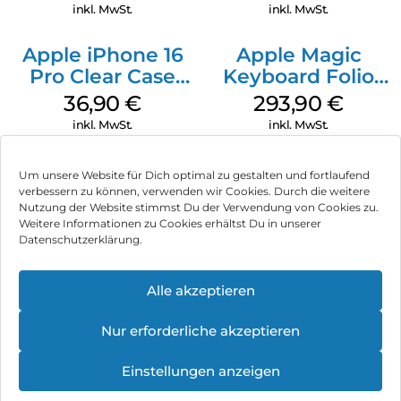
Gray
inkl. MwSt.
inkl. MwSt.
Apple iPhone 16
Apple Magic
Pro Clear Case
Keyboard Folio
MagSafe
iPad 10.9″ (10.Gen.)
36,90
€
293,90
€
Transparent
Weiß
inkl. MwSt.
inkl. MwSt.
Um unsere Website für Dich optimal zu gestalten und fortlaufend
verbessern zu können, verwenden wir Cookies. Durch die weitere
Nutzung der Website stimmst Du der Verwendung von Cookies zu.
Impressum
Weitere Informationen zu Cookies erhältst Du in unserer
Datenschutzerklärung.
AGB
Datenschutz
Alle akzeptieren
Vertrag widerrufen
Nur erforderliche akzeptieren
Hinweis zur Batterieentsorgung
Einstellungen anzeigen
Newsletter