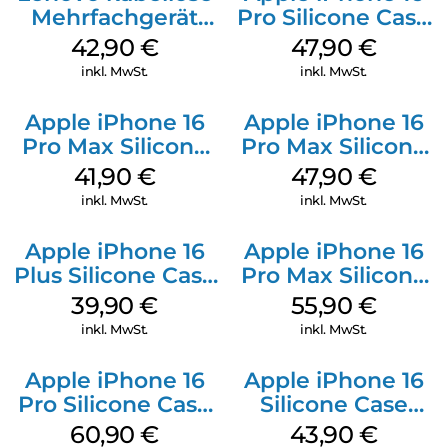
Mehrfachgerät
Pro Silicone Case
Luna Grey
MagSafe Denim
42,90
€
47,90
€
inkl. MwSt.
inkl. MwSt.
Apple iPhone 16
Apple iPhone 16
Pro Max Silicone
Pro Max Silicone
Case MagSafe
Case MagSafe
41,90
€
47,90
€
Ultramarine
Black
inkl. MwSt.
inkl. MwSt.
Apple iPhone 16
Apple iPhone 16
Plus Silicone Case
Pro Max Silicone
MagSafe Plum
Case MagSafe
39,90
€
55,90
€
Stone Gray
inkl. MwSt.
inkl. MwSt.
Apple iPhone 16
Apple iPhone 16
Pro Silicone Case
Silicone Case
MagSafe Stone
MagSafe Plum
60,90
€
43,90
€