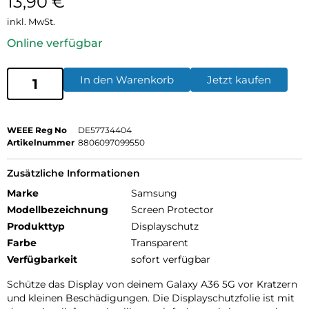
13,90
€
inkl. MwSt.
Online verfügbar
In den Warenkorb
Jetzt kaufen
WEEE Reg No
DE57734404
Artikelnummer
8806097099550
Zusätzliche Informationen
Marke
Samsung
Modellbezeichnung
Screen Protector
Produkttyp
Displayschutz
Farbe
Transparent
Verfügbarkeit
sofort verfügbar
Schütze das Display von deinem Galaxy A36 5G vor Kratzern
und kleinen Beschädigungen. Die Displayschutzfolie ist mit